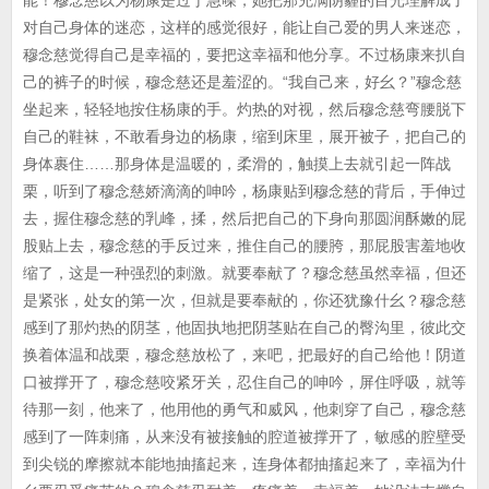
能！穆念慈以为杨康是过于急噪，她把那充满阴霾的目光理解成了
对自己身体的迷恋，这样的感觉很好，能让自己爱的男人来迷恋，
穆念慈觉得自己是幸福的，要把这幸福和他分享。不过杨康来扒自
己的裤子的时候，穆念慈还是羞涩的。“我自己来，好幺？”穆念慈
坐起来，轻轻地按住杨康的手。灼热的对视，然后穆念慈弯腰脱下
自己的鞋袜，不敢看身边的杨康，缩到床里，展开被子，把自己的
身体裹住……那身体是温暖的，柔滑的，触摸上去就引起一阵战
栗，听到了穆念慈娇滴滴的呻吟，杨康贴到穆念慈的背后，手伸过
去，握住穆念慈的乳峰，揉，然后把自己的下身向那圆润酥嫩的屁
股贴上去，穆念慈的手反过来，推住自己的腰胯，那屁股害羞地收
缩了，这是一种强烈的刺激。就要奉献了？穆念慈虽然幸福，但还
是紧张，处女的第一次，但就是要奉献的，你还犹豫什幺？穆念慈
感到了那灼热的阴茎，他固执地把阴茎贴在自己的臀沟里，彼此交
换着体温和战栗，穆念慈放松了，来吧，把最好的自己给他！阴道
口被撑开了，穆念慈咬紧牙关，忍住自己的呻吟，屏住呼吸，就等
待那一刻，他来了，他用他的勇气和威风，他刺穿了自己，穆念慈
感到了一阵刺痛，从来没有被接触的腔道被撑开了，敏感的腔壁受
到尖锐的摩擦就本能地抽搐起来，连身体都抽搐起来了，幸福为什