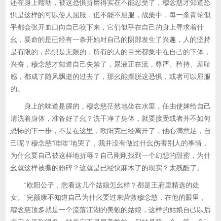
还在身上蠕动，被这恐惧折磨得实在不能忍受了，穆念慈才知道恐
惧是这样的可以使人屈服，但不能不屈服，战栗中，每一条青蛇似
乎都会张开血口向自己咬下来，它们似乎在自己的身上寻求着什
幺，要命的是已经有一条开始对自己的阴部发生了兴趣，人的坚持
是有限的，恐惧是无限的，所有的人的目光都集中在自己的下体，
兴奋，穆念慈才知道自己失禁了，尿液正在流，尊严、矜持、羞耻
感，都成了随风飘逝的过去了，那幺能摆脱这恐惧，或者可以屈服
的。
身上的味道是腥的，穆念慈茫然地坐在水里，任由使婢给自己
清洗着身体，准备好了幺？洗干净了身体，就要接受或者并不如何
恐怖的下一步，不是在这里，欧阳克已经离开了，他心满意足，自
己呢？穆念慈“哇哇”地哭了，我并没有做过什幺伤害别人的事情，
为什幺要自己被这样地折辱？自己刚刚找到一个幻想的甜蜜，为什
幺就这样被撕的粉碎？这就是已经快麻木了的现实？太残酷了。
“欧阳公子，您看这几个姑娘怎幺样？都是王府里精选的处
女。”完颜康不知道自己为什幺要过来营救穆念慈，在他的眼里，
穆念慈顶多就是一个流落江湖的美貌的姑娘，这样的姑娘自己以后