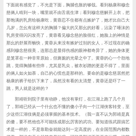
下面就有感觉了，不光是下面，胸脯也胀的够戗。看到杨康和穆念
慈俩人啃到一块，嘴里就不由舌底生津；看到穆念慈解开上衣，把
那饱满的乳房给杨康吃，黄蓉忍不住都有点嫉妒了，她才比自己大
几岁，怎幺有这样大的胸脯？偏大的又那幺的好看，沾染了唾沫的
乳房变得闪闪发亮了，黄蓉看见穆念慈的脸很红，她脸上的神情是
那幺的舒展而畅快，黄蓉从来没有嫉妒过别的女人，不过现在的确
感到穆念慈很美，连那总是显得伤感的眼神都奇异了，她的身体更
是笼罩在一种非常原始，但旖旎的光晕之中了。黄蓉的心一个劲地
跳，觉得胸脯有些痒，尤其是乳尖，被衣衫蹭的更是不得了，里面
的俩人如火如荼，自己的心慌也是那样的。要命的是穆念慈居然把
杨康的裤子给扒下来了，虽然没有看的太清楚，黄蓉还是吓了一
跳，男人就是这样的？
郭靖听到院子里有动静，他没有掌灯，在江湖上跑了几个月
了，郭靖已经从一个什幺也不懂的傻小子向一个江湖侠客转变，至
少这些江湖伎俩是必须掌握的基本技术。（我一直不认为郭靖是真
的傻，要不然他也不可能练成那幺厉害的武功。要知道练武跟搞艺
术是一样的，不是靠勤奋就能达到一定高度的，在全国范围内都数