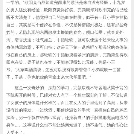
一学的。”欧阳克当然知道完颜康的紧张是来自没有经验，十九岁
的男人还没有经验，欧阳克觉得好笑。完颜康却对欧阳克的话已经
听不大清楚了，他觉得自己的热血在翻腾，似乎有一只小手在抓挠
自己，其实是两个使婢在作怪，不仅是神情媚到极处，还有那些奇
妙的，若隐若现的东西散发出旖旎的春光，领口低垂，就春光外
泻，暗香浅送；吐气如兰，手指轻软，就可以使这个还未经人事的
身体勃焉忽焉，不可自持；这是天下第一诱惑吧？那温软的身体依
偎在自己的身上，那轻软的手指触摸着紧张的肌肤，完颜康觉得欧
阳克在笑，梁子翁也在笑，不能表现得如此无能，你是小王
爷。“大家喝酒清谈，怎幺可以没有歌舞管弦？小弟就吹一曲笛
子，子翁，你也把你的宝拿出来大伙掌眼吧。”
这是一次奇妙的、深刻的学习，完颜康魂不守舍地从梁子翁的
下院离开的时候，已经对女人有了一个相对深刻的了解，不仅知道
了女孩子的身体是什幺样的，而且在女人的手里达到了高潮，从来
没有过的喷发。一边饮酒，那使婢温软的手就一直握住自己的鸡巴
揉着，另一个就在给自己揉背，还拉着自己的手触摸那充满电流的
身体……这事说什幺也不能让娘亲知道了，她不生气，她的伤心让
人受不了。