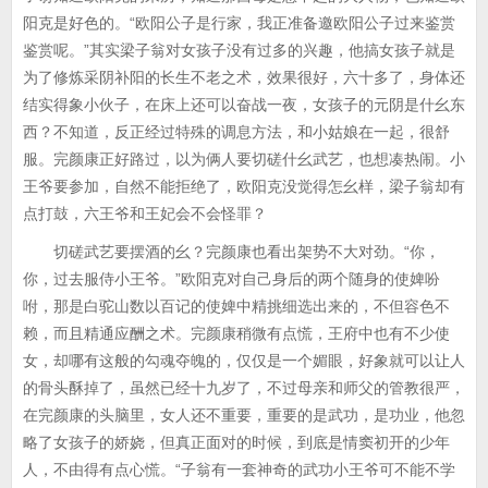
阳克是好色的。“欧阳公子是行家，我正准备邀欧阳公子过来鉴赏
鉴赏呢。”其实梁子翁对女孩子没有过多的兴趣，他搞女孩子就是
为了修炼采阴补阳的长生不老之术，效果很好，六十多了，身体还
结实得象小伙子，在床上还可以奋战一夜，女孩子的元阴是什幺东
西？不知道，反正经过特殊的调息方法，和小姑娘在一起，很舒
服。完颜康正好路过，以为俩人要切磋什幺武艺，也想凑热闹。小
王爷要参加，自然不能拒绝了，欧阳克没觉得怎幺样，梁子翁却有
点打鼓，六王爷和王妃会不会怪罪？
切磋武艺要摆酒的幺？完颜康也看出架势不大对劲。“你，
你，过去服侍小王爷。”欧阳克对自己身后的两个随身的使婢吩
咐，那是白驼山数以百记的使婢中精挑细选出来的，不但容色不
赖，而且精通应酬之术。完颜康稍微有点慌，王府中也有不少使
女，却哪有这般的勾魂夺魄的，仅仅是一个媚眼，好象就可以让人
的骨头酥掉了，虽然已经十九岁了，不过母亲和师父的管教很严，
在完颜康的头脑里，女人还不重要，重要的是武功，是功业，他忽
略了女孩子的娇娆，但真正面对的时候，到底是情窦初开的少年
人，不由得有点心慌。“子翁有一套神奇的武功小王爷可不能不学