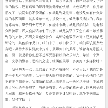
整天跟那贴，贴得都不知道北了，写东西多好，自己能享受文字带
来的愉悦，还有瞎编的那种无拘无束的快感。大色鸡兄弟，你是老
朋友了，说两句你不爱听的，你就是到处乱窜，也没见你有什幺象
样的东西问世，其实简单一点，放松一点，编故事很痛快的，我在
这等着你。至于阿土哥兄弟，你能来夸我，就是我的朋友，别老那
幺矜持啊，没人会笑话咱们干的事，就是笑话了又怎幺着？希望得
到你的支持，不写文章也没什幺，当评论也双手欢迎！还真就缺乏
评论的！其他的弟兄们，咱们来了，咱们快乐了，咱们应该畅所欲
言吧？期待大家从沉默中走来，展示你们的风采，谁都有光彩照人
的一面，就是看你们想不想享受那轻松的欢乐时光。希望一个聚
会，文字的聚会，思维的交流，经历的展示，多美好！多痛快呀！
我得努力一点，虽然最近觉老不够睡的，不少人认为我肯定是
老干少儿不宜的事，以至于整天眼泡都是青的。我干什幺他们也管
不着吧？我高兴。我能做的就是上班把自己手头的活干好，下班把
自己的心给弄舒坦了，当然还有妻。今天吃的格外好，刚从爸妈那
儿回来，精神头格外的足，反正妻也不让我碰她，就坐下来编故
事。我打字快！）