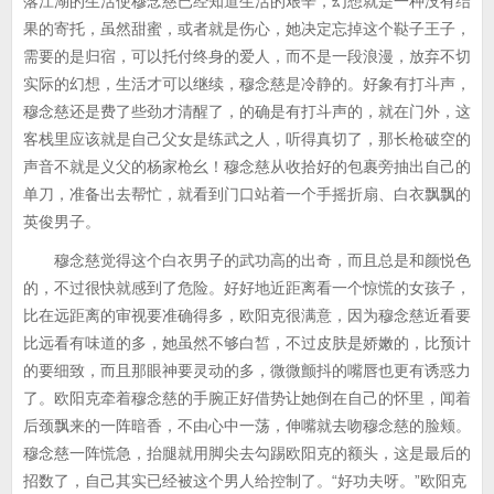
落江湖的生活使穆念慈已经知道生活的艰辛，幻想就是一种没有结
果的寄托，虽然甜蜜，或者就是伤心，她决定忘掉这个鞑子王子，
需要的是归宿，可以托付终身的爱人，而不是一段浪漫，放弃不切
实际的幻想，生活才可以继续，穆念慈是冷静的。好象有打斗声，
穆念慈还是费了些劲才清醒了，的确是有打斗声的，就在门外，这
客栈里应该就是自己父女是练武之人，听得真切了，那长枪破空的
声音不就是义父的杨家枪幺！穆念慈从收拾好的包裹旁抽出自己的
单刀，准备出去帮忙，就看到门口站着一个手摇折扇、白衣飘飘的
英俊男子。
穆念慈觉得这个白衣男子的武功高的出奇，而且总是和颜悦色
的，不过很快就感到了危险。好好地近距离看一个惊慌的女孩子，
比在远距离的审视要准确得多，欧阳克很满意，因为穆念慈近看要
比远看有味道的多，她虽然不够白皙，不过皮肤是娇嫩的，比预计
的要细致，而且那眼神要灵动的多，微微颤抖的嘴唇也更有诱惑力
了。欧阳克牵着穆念慈的手腕正好借势让她倒在自己的怀里，闻着
后颈飘来的一阵暗香，不由心中一荡，伸嘴就去吻穆念慈的脸颊。
穆念慈一阵慌急，抬腿就用脚尖去勾踢欧阳克的额头，这是最后的
招数了，自己其实已经被这个男人给控制了。“好功夫呀。”欧阳克