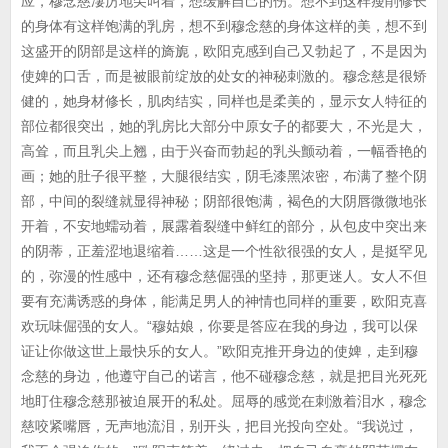
应，穆念慈凄厉地尖叫着，想缓解自己的伤。想不到这样瘦削修长
的身体有这样饱满的乳房，想不到穆念慈的身体这样的美，想不到
这盛开的阴部是这样的旖旎，欧阳克感到自己又勃起了，不是因为
使婢的口舌，而是被眼前绽放的处女的神秘刺激的。穆念慈是很矫
健的，她身材修长，肌肉结实，同样也是柔美的，显示女人特征的
部位都很突出，她的乳房比大部分中原女子的都要大，不光是大，
高耸，而且乳尖上翘，由于兴奋而勃起的乳头颤动着，一幅香艳的
画；她的肚子很平整，大腿很结实，阴毛漆黑浓密，布满了整个阴
部，中间的裂缝就显得神秘；阴部很饱满，褐色的大阴唇微微地张
开着，不安地蠕动着，展露着裂缝中鲜红的部分，从包皮中突出来
的阴蒂，正羞涩地退缩着……这是一个性欲很强的女人，是挺罕见
的，弥漫的性感中，还有穆念慈倔强的坚持，那更迷人。女人不但
要有充满诱惑的身体，能满足男人的神情也同样的重要，欧阳克喜
欢玩味倔强的女人。“穆姑娘，你要是答应在我的身边，我可以保
证让你做这世上最快乐的女人。”欧阳克推开身边的使婢，走到穆
念慈的身边，他遵守自己的诺言，他不碰穆念慈，就是把目光死死
地盯住穆念慈那被迫展开的私处。屈辱的感觉在刺激着泪水，穆念
慈咬紧嘴唇，无声地流泪，别开头，把目光投向空处。“我说过，