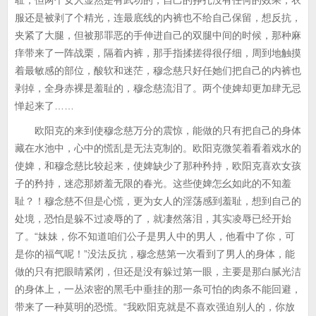
耻，但两个女人显然是有武功的，自己的挣扎没有任何的效果，衣
服还是被剥了个精光，连最底线的内裤也不给自己保留，想反抗，
夹紧了大腿，但被那罪恶的手伸进自己的双腿中间的时候，那种麻
痒带来了一阵战栗，隔着内裤，那手指揉搓得很仔细，周到地触摸
着最敏感的部位，酸软和迷茫，穆念慈只好任她们把自己的内裤也
剥掉，全身赤裸是羞耻的，穆念慈流泪了。两个使婢却更加肆无忌
惮起来了……
欧阳克的来到使穆念慈万分的震惊，能做的只有把自己的身体
藏在水池中，心中的慌乱是无法克制的。欧阳克微笑着看着戏水的
使婢，和穆念慈比较起来，使婢缺少了那种矜持，欧阳克喜欢女孩
子的矜持，迷恋那娇羞无限的春光。这些使婢怎幺如此的不知羞
耻？！穆念慈不但是心慌，更为女人的淫荡感到羞耻，想到自己的
处境，恐怕是躲不过凌辱的了，就凄然落泪，其实凌辱已经开始
了。“妹妹，你不知道咱们公子是男人中的男人，他看中了你，可
是你的福气呢！”没法反抗，穆念慈第一次看到了男人的身体，能
做的只有把眼睛紧闭，但还是没有躲过第一眼，主要是那白腻光洁
的身体上，一丛浓密的黑毛中垂挂的那一条可怕的肉条不能回避，
带来了一种莫明的恐慌。“我欧阳克就是不喜欢强迫别人的，你放