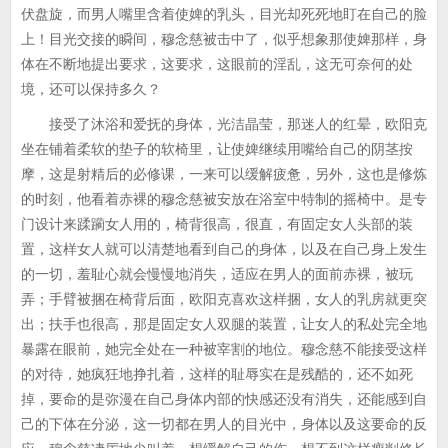
伏盘旋，而男人嘴里含着使婢的乳头，目光却死死地盯在自己的脸
上！目光交接的瞬间，穆念慈被击中了，似乎想象那使婢那样，身
体在不断地提出要求，这要求，这眼前的淫乱，这无可奈何的处
境，还可以保持多久？
接受了沐浴和爱抚的身体，光洁晶莹，那迷人的红晕，欧阳克
坐在铺着柔软的垫子的软椅里，让使婢继续用嘴给自己的阴茎按
摩，这是射精后的必修课，一来可以缓解疲惫，另外，这也是修炼
的时刻，他看着赤裸的穆念慈被安放在浴室中特制的摇椅中。是专
门设计来蹂躏女人用的，椅背很高，很直，有固定女人头部的装
置，这样女人就可以清楚地看到自己的身体，以及在自己身上发生
的一切，羞耻心就会慢慢地消失，适应在男人的面前赤裸，被玩
弄；手臂被捆在椅背后面，欧阳克喜欢这样捆，女人的乳房就更突
出；扶手也很高，那是固定女人双腿的装置，让女人的私处完全地
暴露在眼前，她完全处在一种被宰割的地位。穆念慈不能接受这样
的对待，她疯狂地挣扎着，这样的耻辱实在是残酷的，还不如死
掉，要命的是弥漫在自己身体内部的快感还没有消失，还能感到自
己的下体在分泌，这一切都在男人的目光中，身体以及这要命的反