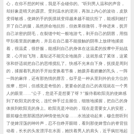
心，在你不想的时候，我是不会碰你的。”听到男人温和的声音，
却好象是晴天的霹雳。受到温水的浸润，再加上内心的波动，皮肤
变得敏感，使婢的手的抚摸就变得越来越不能抗拒了，能感到她打
开了自己的腿，虽然拼命地抗拒，但效果很微弱，手伸进来，抚开
自己浓密的阴毛，在裂缝中蛇一般地游弋，剥开自己的阴唇，用指
甲刮着里面的嫩肉，并且在自己最不能接触的阴蒂上放肆地揉搓
着，很温柔，很舒服，能感到自己的身体在这温柔的按摩中开始战
栗，心开始飞翔，羞耻还不能完全地抛弃，这就形成了紧张，这紧
张和舒适就把自己的思维搅乱了。快感不光来自下身，抚摸是周到
的，揉握着乳房的手开始变换着节奏，她拨弄着娇嫩的乳头，一阵
一阵的麻痒，还有那热情的唇舌，似乎是一种从里到外的全方位的
按摩，想叫，但感觉是奇怪的，更要命的是自己的表现就在一个男
人的眼里……“公子，您是不是想要了呀？”服侍着欧阳克的使婢感
到了欧阳克的变化，连忙伸手过去握住，细致地揉握，把自己的身
体挨到欧阳克的身上。欧阳克是冲动的，现在是需要女人的安慰，
眼前穆念慈那困惑的神情使他兴奋……水池波动起来，穆念慈听到
了使婢淫荡的呻吟声，忍不住睁开眼睛，看到那使婢雪白的脊背扭
动着，长长的头发漂浮在水面，她扶着男人的肩头，近乎疯狂地起