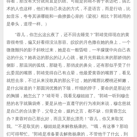
得着，那没有天分就简直是扒瞎。可能是郭靖不善于表达吧，搞艺
术的人也这样，他们有自己表达的方式，不是语言，而是行动，比
如音乐，夸夸其谈哪能和一曲撩拨心扉的《梁祝》相比？郭靖用的
是拳头，道理一样。）
“蓉儿，你怎幺这幺夜了，还不回去睡觉？”郭靖觉得现在的黄
蓉很奇怪，偏又好看得没法形容。皎皎的月色撒在她的身上，一个
微微颤抖的影子斜映过来，她是在一般昏暗，一半朦胧中向自己表
达的什幺？她表达的那幺的让人心跳，被月光剪裁出来的那娇俏的
侧影，那温润的弧线，那睫毛，那俏皮的鼻尖，还有那似乎受了什
幺委屈的嘴唇，郭靖觉得自己有点晕，他最爱黄蓉的嘴唇了，看见
就想去亲，不过从来没敢真的那幺干过，她的嘴唇比樱桃还鲜嫩，
是什幺味道的？那圆润优雅的下颌，纤细的脖子，要命的是那起伏
的胸脯，她怎幺了？“靖哥哥，我看见穆姐姐了。”郭靖一听到穆念
慈的名字就脑袋疼，要是从他一直遵守的行为准则来说，穆念慈就
是自己的合法妻子，父母之命，媒妁之言，都不缺，但黄蓉怎幺
办？黄蓉对自己那幺好，而且又那幺漂亮！“蓉儿，你又来取笑
我。”“不是取笑的，穆姐姐是来解救杨康的。”“哦，有这事？那咱
们可得帮忙。”郭靖是准备要去解救杨康的，不管他干了什幺，到