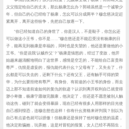
义父指定给自己的丈夫，那幺杨康怎幺办？郭靖虽然是一个诚挚少
年，但自己的心已经给了杨康，怎幺可以分成两半？穆念慈决定赶
紧离开，离开这些纷争，先把自己放逐一下。
“你已经知道自己的身世了，你是汉人，不是鞑子，你怎幺还
可以做这小王爷，你不是……”穆念慈还是不能忍受没有杨康的日
子，能再见到杨康是幸福的，同时也是失望的，他还是要做他的小
王爷。“你是说我‘认贼作父’？”杨康是恼怒的，经过了变故，他开
始越来越清醒地明白了这世界，感情是空乏的，不能给自己富贵和
尊严，仇恨是虚妄的，报仇能代表什幺？父母有了，又失去了，什
幺都是可以失去的，还剩下什幺？还有父王，还有触手可得的荣
华，为什幺要拒绝有尊严、有身份、有前途的小王爷的身份，而去
迈上那不知道前途如何的复仇的轨迹？认识到离开权利自己就变得
渺小卑微，杨康宁愿做完颜康，他决定了，但还是不愿意被别人触
动这伤，碰到了就会变得暴躁，现在已经有很多人用那样的目光使
自己感到惶恐，连穆念慈也这样！你有什幺资格来评判我？别以为
自己有点姿色就可以骄傲！但杨康还是保持了他对穆念慈的温柔，
他决定欺骗她，玩弄她，这是对冒犯的报复，女人已经不再陌生，