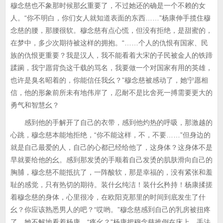
穆念慈也不象那时候那幺重要了，不过她还的确是一个不赖的女
人。“你不明白，你们女人就知道表面的东西……”杨康伸手揽住穆
念慈的腰，那腰很软。穆念慈有点心慌，但没有拒绝，是甜蜜的，
在梦中，多少次期待被这样的拥抱。“……个人的仇恨有国家、民
族的仇恨更重要？我是汉人，我不能看着大宋的子民被金人的铁蹄
蹂躏，我宁愿背负这千载的骂名，我要做一个对国家有用的英雄，
也许是臭名昭着的，你能信任我幺？”穆念慈被感动了，她宁愿相
信，他的形象前所未有地伟岸了，忍耐不是比舍死一搏需要更大的
勇气和智慧幺？
感到他的手解开了自己的衣带，感到他灼热的呼吸，那激越的
心跳，穆念慈本能地拒绝，“你不能这样，不，不要……”但身边的
就是自己最爱的人，自己的心都已经给他了，这身体？这身体不是
早就要给他的幺。感到那发烫的手顺着自己发烫的肌肤滑向自己的
胸脯，穆念慈不能抵抗了，一阵酸软，那是幸福的，没有紧张和羞
耻的感觉，只有热切的期待。装什幺纯洁！装什幺矜持！杨康揉搓
着穆念慈的身体，心里很冷，在欧阳克那里的时间到底发生了什
幺？你应该熟悉男人的吧？“哎哟。”穆念慈感到自己的乳房被扭疼
了，她不解地看着杨康。“疼幺？”杨康把穆念慈推倒在床上，手法