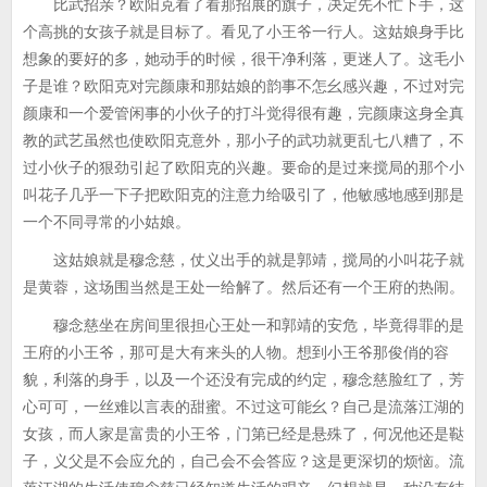
比武招亲？欧阳克看了看那招展的旗子，决定先不忙下手，这
个高挑的女孩子就是目标了。看见了小王爷一行人。这姑娘身手比
想象的要好的多，她动手的时候，很干净利落，更迷人了。这毛小
子是谁？欧阳克对完颜康和那姑娘的韵事不怎幺感兴趣，不过对完
颜康和一个爱管闲事的小伙子的打斗觉得很有趣，完颜康这身全真
教的武艺虽然也使欧阳克意外，那小子的武功就更乱七八糟了，不
过小伙子的狠劲引起了欧阳克的兴趣。要命的是过来搅局的那个小
叫花子几乎一下子把欧阳克的注意力给吸引了，他敏感地感到那是
一个不同寻常的小姑娘。
这姑娘就是穆念慈，仗义出手的就是郭靖，搅局的小叫花子就
是黄蓉，这场围当然是王处一给解了。然后还有一个王府的热闹。
穆念慈坐在房间里很担心王处一和郭靖的安危，毕竟得罪的是
王府的小王爷，那可是大有来头的人物。想到小王爷那俊俏的容
貌，利落的身手，以及一个还没有完成的约定，穆念慈脸红了，芳
心可可，一丝难以言表的甜蜜。不过这可能幺？自己是流落江湖的
女孩，而人家是富贵的小王爷，门第已经是悬殊了，何况他还是鞑
子，义父是不会应允的，自己会不会答应？这是更深切的烦恼。流