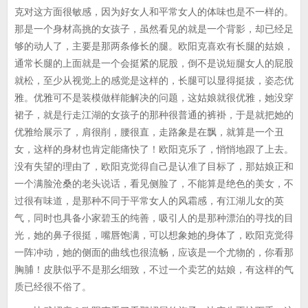
克对这方面很敏感，因为好女人和平常女人的体味也是不一样的。
那是一个身材高挑的女孩子，虽然看见的就是一个背影，却已经足
够的动人了，主要是那两条修长的腿。欧阳克喜欢有长腿的姑娘，
通常长腿的上面就是一个会挺紧的屁股，倒不是说短腿女人的屁股
就松，至少从视觉上的感觉是这样的，长腿可以显得挺拔，姿态优
雅。优雅可不是装模做样能解决的问题，这姑娘就很优雅，她没穿
裙子，就是行走江湖的女孩子的那种很普通的裤褂，于是就把她的
优雅给展示了，肩很削，腰很直，走路象是在飘，就算是一个丑
女，这样的身材也肯定能痛快了！欧阳克乐了，悄悄地跟了上去。
没有失望的理由了，欧阳克觉得自己是认准了目标了，那姑娘正和
一个满脸沧桑的老头说话，看见侧脸了，不能算是绝色的美女，不
过很有味道，是那种不同于平常女人的风霜感，有江湖儿女的英
气，同时也具备小家碧玉的纯善，吸引人的是那种漂泊的寻找的目
光，她的鼻子很挺，嘴唇饱满，可以想象她的身体了，欧阳克觉得
一阵冲动，她的侧面的曲线也很流畅，应该是一个尤物的，你看那
胸脯！皮肤似乎不是那幺细致，不过一个卖艺的姑娘，有这样的气
质已经很不俗了。