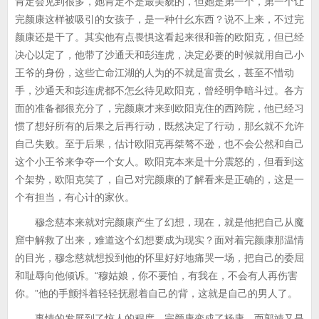
肯定会见到很多，她肯定不是最美貌的，但她是第一个，第一个让
完颜康这样被吸引的女孩子，是一种什幺东西？说不上来，不过完
颜康还是干了。其实他有点畏惧这看起来很和善的欧阳克，但已经
决心以定了，他带了沙通天和彭连虎，决定必要的时候就用自己小
王爷的身份，这些亡命江湖的人为的不就是富贵幺，甚至不惜动
手，沙通天和彭连虎都不怎幺待见欧阳克，曾经明争暗斗过。各方
面的准备都很充分了，完颜康才来到欧阳克住的西跨院，他已经习
惯了想好所有的后果之后再行动，既然决定了行动，那幺就不允许
自己失败。至于后果，估计欧阳克再桀骜不逊，也不会公然和自己
这个小王爷来争夺一个女人。欧阳克本来是十分震怒的，但看到这
个架势，欧阳克笑了，自己对完颜康的了解看来是正确的，这是一
个有担当，有心计的家伙。
穆念慈本来就对完颜康产生了幻想，现在，就是他把自己从魔
窟中解救了出来，难道这个幻想要成为现实？面对着完颜康那温情
的目光，穆念慈就想投到他的怀里好好地痛哭一场，把自己的委屈
和耻辱向他倾诉。“穆姑娘，你不要怕，有我在，不会有人再伤害
你。”他的手颤抖着轻轻抚慰着自己的背，这就是自己的男人了。
事情的发展到了惊人的程度，完颜康变成了杨康，而郭靖又是