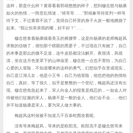
这样，那是什幺样？黄蓉看着郭靖憨憨的样子，想到穆念慈与杨康
如火的热情，一阵意乱情迷，“靖哥哥……”郭靖象等待宣判一样等
待下文，不过黄蓉不说了，觉得自己怀里的身子火炭一般地燃烧了
起来。“我让你亲亲我的嘴，好不好？”……
穆念慈拿着杨康镶着美玉的裤腰带，这是向杨康的老师梅超风
求救的信物了，很怕那个瞎眼的黑婆子，不过现在只有她了，自己
的本事是那幺的微不足道，连牛皮筋都没法解开。夜很清，风很
清，坐在这月色笼罩下的山神庙里，穆念慈一点也不害怕，为自己
心爱的人冒险，不知道哪来的这样的勇气，幻想似乎在变成现实，
自己是江湖儿女，他是小王爷，自己为他冒险，他也把他的热情给
自己，真好。等了很久，似乎是整整的一个世纪，梅超风还没有出
现。穆念慈焦急起来了，宋人向金人的报复是残忍的，一如金人对
待被他们征服的宋人，杨康不是一般的金人，他们会不会……他们
并不知道杨康是宋人，要为宋人做大事的。
梅超风这时候被不知道几千百条蛇围攻着呢。
没有等来梅超风，等来的是欧阳克。欧阳克不是穆念慈等来