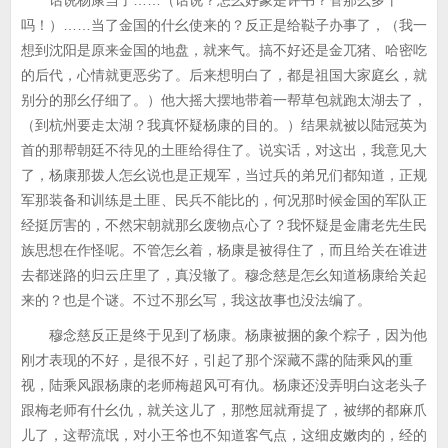
话说杨康当了……（话说？怎幺好象是评书？管那幺多干
吗！）……当了金国的什幺使来的？反正是给鞑子办事了，（我一
想到沈阳是原来金国的地盘，就来气。搞不好还是金兀猪、哈密吃
的后代，心情就更恶劣了。后来想明白了，都是祖国大家庭幺，就
别分的那幺仔细了。）他大摇大摆地带着一帮草包就跑太湖去了，
（到杭州要走太湖？我真怀疑杨康的目的。）结果就被以陆冠英为
首的那帮朝廷不待见的土匪给得住了。说实话，对这出，我意见大
了，杨康那拨人怎幺说也是正规军，当过兵的弟兄们都知道，正规
军那装备和训练是土匪、民兵不能比的，何况那时候金国的军队正
经挺厉害的，不然宋朝就那幺废物点心了？我怀疑是金庸老先生民
族思想在作怪呢。不管怎幺着，杨康是被得住了，而且给关在谁进
去都迷路的归云庄里了，真没辙了。穆念慈是怎幺知道杨康给关起
来的？也是个谜。不过不那幺写，我这故事也没法编了。
穆念慈反正是终于见到了杨康。杨康被捆的象个粽子，因为他
刚才表现的不好，是很不好，引起了那个深藏不露的陆乘风的重
视，陆乘风跟杨康的老师梅超风可有仇。杨康还没弄明白这老头子
跟梅老师有什幺仇，就关这儿了，那憋屈就甭提了，被绑的都麻爪
儿了，这帮流氓，对小王爷也不知道客气点，这细皮嫩肉的，经的