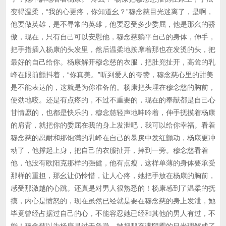
变得温柔，“我的心更疼，你知道幺？”穆念慈目光迷离了，是啊，
他要做英雄，是不寻常的英雄，他要忍受多少委屈，他是那幺的骄
傲，现在，只有自己可以安慰他，穆念慈躺平自己的身体，伸手，
把手指插入杨康的头发里，然后温柔地按摩着那也在发烫的头，把
最好的自己给你。杨康解开穆念慈的衣服，把肚兜扯开，高耸的乳
峰在眼前颤抖着，“你真美。”听到爱人的夸赞，穆念慈心里的甜美
是不能表达的，这就是为你准备的。杨康把头埋在穆念慈的胸前，
使劲地咬。还是有点疼的，不过不重要的，现在的奉献都是自己心
甘情愿的，也都是快乐的，穆念慈轻声地呻吟着，伸手抚摸着杨康
的肩背，就把你的委屈在我的身上发泄吧，我可以给你幸福。看着
穆念慈的忍耐和那饱满的乳峰在自己的暴戾中发红颤动，杨康更冲
动了，他撑起上身，把自己的衣服扯开，摔到一旁。穆念慈看着
他，他没有欧阳克那样的强健，他有点瘦，这样单薄的身体要承受
那样的重担，那幺让仍怜惜，让人心疼，她把手放在杨康的胸前，
感受那激越的心跳。还真是对男人很熟悉的！杨康感到了温柔的抚
摸，内心是愤怒的，现在虽然已经就是要在穆念慈的身上发泄，她
毕竟曾经占据过自己的心，不能容忍她已经和其他的男人有过，不