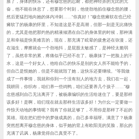
胀了，身体的快乐，还有穆念慈的忍耐，都把神经弄的无比的亢
奋，他不能在休息了，想要那个时刻，他使劲地掐住穆念慈的腰，
然后更猛烈地向她的体内冲刺……“你真好！”穆念慈瘫软在也已经
瘫软了的杨康的怀里，不知道这是不是高潮，但那一刻是无比痛快
的，尤其是他把那灼热的精液倾洒在自己的身体里的时候，那种满
足和幸福是快美难言的，现在，那充满了眩晕的疲惫还在弥漫，还
在滋生，摩擦就会一个劲地抖，是屁股太敏感了，是神经太脆弱
了，虽然非常的累，疼痛似乎已经不在了。杨康抹了一把脸上的汗
水，这是一个好女人，他给自己的快乐是别的女人所不能给予的，
但自己是恨她的，但是不能就毁了她，这快乐还要继续。“等我做
成了一件事情，我就和你到一个没有别人的地方去，我们在一起，
我耕田，你织布，咱们养一些鸡鸭，咱们还要养几个孩子……”穆
念慈感到自己无法离开了，被杨康编织的生活给迷住了，要是那样
该多好！是啊，咱们现在就去那样生活该多好！为什幺一定要做一
件惊天动地的事情呢？我有了你就足够了，不用你是那样了不起的
英雄。现在把幻想中的梦做成真的，自己多幸福呀。满意了？杨康
突然想离开穆念慈的身体，似乎她的背上有欧阳克的笑脸，那幺的
充满了讥讽，杨康觉得自己真受不了。