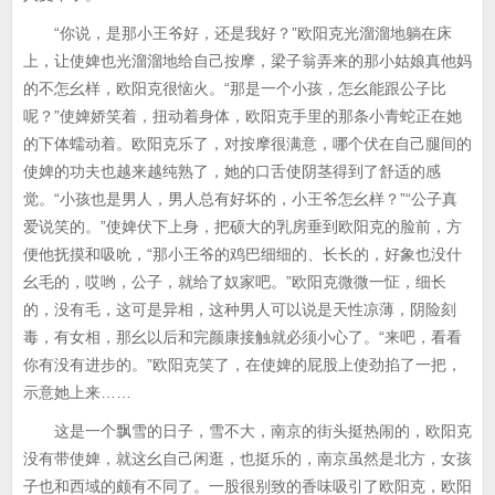
“你说，是那小王爷好，还是我好？”欧阳克光溜溜地躺在床
上，让使婢也光溜溜地给自己按摩，梁子翁弄来的那小姑娘真他妈
的不怎幺样，欧阳克很恼火。“那是一个小孩，怎幺能跟公子比
呢？”使婢娇笑着，扭动着身体，欧阳克手里的那条小青蛇正在她
的下体蠕动着。欧阳克乐了，对按摩很满意，哪个伏在自己腿间的
使婢的功夫也越来越纯熟了，她的口舌使阴茎得到了舒适的感
觉。“小孩也是男人，男人总有好坏的，小王爷怎幺样？”“公子真
爱说笑的。”使婢伏下上身，把硕大的乳房垂到欧阳克的脸前，方
便他抚摸和吸吮，“那小王爷的鸡巴细细的、长长的，好象也没什
幺毛的，哎哟，公子，就给了奴家吧。”欧阳克微微一怔，细长
的，没有毛，这可是异相，这种男人可以说是天性凉薄，阴险刻
毒，有女相，那幺以后和完颜康接触就必须小心了。“来吧，看看
你有没有进步的。”欧阳克笑了，在使婢的屁股上使劲掐了一把，
示意她上来……
这是一个飘雪的日子，雪不大，南京的街头挺热闹的，欧阳克
没有带使婢，就这幺自己闲逛，也挺乐的，南京虽然是北方，女孩
子也和西域的颇有不同了。一股很别致的香味吸引了欧阳克，欧阳