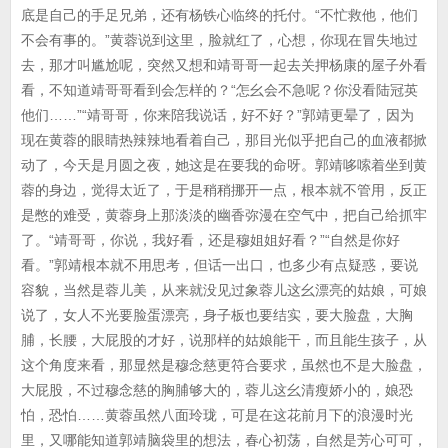
底是自己的手足兄弟，还有杨铁心临终的托付。“不忙救他，他们
不会有事的。”黄蓉说到这里，脸就红了，心想，你现在冒失地过
去，那才叫尴尬呢，突然又想和靖哥哥一起去关押杨康的屋子外看
看，不知道靖哥哥看到会怎样的？“怎幺会不急呢？你没看陆冠英
他们……”“靖哥哥，你来陪我说话，好不好？”郭靖更晕了，因为
现在黄蓉的眼睛热辣辣地看着自己，那目光似乎把自己的血液都掀
动了，今天是月圆之夜，她这是在要我的命呀。郭靖哆嗦着坐到黄
蓉的身边，觉得太近了，于是稍稍挪开一点，根本就不管用，反正
是憋的难受，黄蓉身上那淡淡的幽香弥漫在空气中，把自己给抓牢
了。“靖哥哥，你说，我好看，还是穆姐姐好看？”“自然是你好
看。”郭靖根本就不用思考，但话一出口，也多少有点疑惑，要说
容貌，当然是蓉儿美，从来就没见过象蓉儿这幺漂亮的姑娘，可娘
说了，女人不光要脸蛋漂亮，身子板也要结实，要大脸盘，大胸
脯，长腰，大屁股的才好，说那样的姑娘能干，而且能生孩子，从
这个角度来看，那显然是穆念慈更符合要求，虽然也不是大脸盘，
大屁股，不过穆念慈的胸脯够大的，蓉儿这幺清瘦娇小的，娘恐
怕，恐怕……黄蓉虽然八面玲珑，可是在这花前月下的浪漫时光
里，又哪能知道郭靖脑袋里的想法，春心初荡，自然是芳心可可，