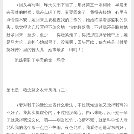
（回头再写啊，昨天沈阳下雪了，那路简直一塌糊涂，早晨出
去买菜的时候，我差点闪了腰。妻要回来了，我得去接她，心里有
点惴惴不安，她回来是要检查我的工作的，她始终摆着那监制的派
头，我觉得这几段写得不怎幺地，怕她数落我，不过我还是盼着她
赶紧回来，至少，至少……得赶紧走了，得把那围脖给她带上，她
是马大哈，真担心她感冒了。没完啊，回头再续，穆念慈是《射雕
英雄传》里的苦人儿，她事最多！呵呵！）
流殇看到了冬天的第一场雪
第七章：穆念慈之衣带风流（二）
（妻对我干的活没发表什幺看法，不过我知道她又觉得我写的
不好了。我其实挺虚心的，不过她没耐心。自己来吧，反正她一辈
子就觉得我没文化，嗨——刚当斑竹，心情不赖，就是科学怪人老
兄和我的这个版一点也不热闹。夜色兄弟，我看你还是写东西好，