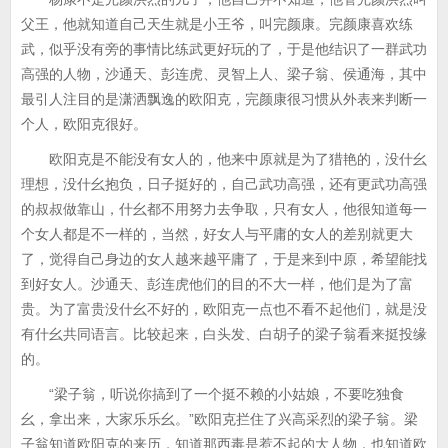
父王，他就知道自己天生就是小王爷，叫完颜康。完颜康喜欢练
武，似乎没有旁的事情比练武更好玩的了，于是他结识了一群武功
高强的人物，沙通天、彭连虎、灵智上人、梁子翁、侯通海，其中
最引人注目的是潇洒飘逸的欧阳克，完颜康很习惯从外表来判断一
个人，欧阳克很好。
欧阳克是不能没有女人的，他来中原就是为了猎艳的，没什幺
理想，没什幺抱负，日子挺好的，自己武功高强，还有更武功高强
的叔叔做靠山，什幺都不用努力去争取，只有女人，他很知道每一
个女人都是不一样的，当然，好女人与平庸的女人的差别就更大
了，觉得自己身边的女人越来越平庸了，于是来到中原，希望能找
到好女人。沙通天、彭连虎他们的目的不大一样，他们是为了富
贵。为了富贵没什幺不好的，欧阳克一点也不看不起他们，就是没
有什幺共同语言。比较起来，白头发、白胡子的梁子翁看来挺投缘
的。
“梁子翁，听说你搞到了一个挺不赖的小姑娘，不要吃独食
幺，拿出来，大家乐乐幺。”欧阳克拦住了兴高采烈的梁子翁。梁
子翁知道欧阳克的来历，知道那西毒是惹不起的大人物，也知道欧