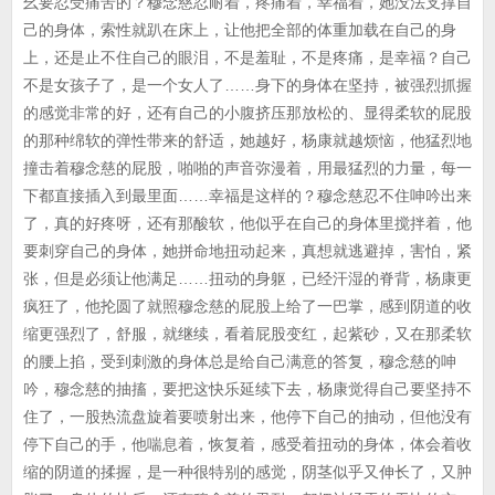
幺要忍受痛苦的？穆念慈忍耐着，疼痛着，幸福着，她没法支撑自
己的身体，索性就趴在床上，让他把全部的体重加载在自己的身
上，还是止不住自己的眼泪，不是羞耻，不是疼痛，是幸福？自己
不是女孩子了，是一个女人了……身下的身体在坚持，被强烈抓握
的感觉非常的好，还有自己的小腹挤压那放松的、显得柔软的屁股
的那种绵软的弹性带来的舒适，她越好，杨康就越烦恼，他猛烈地
撞击着穆念慈的屁股，啪啪的声音弥漫着，用最猛烈的力量，每一
下都直接插入到最里面……幸福是这样的？穆念慈忍不住呻吟出来
了，真的好疼呀，还有那酸软，他似乎在自己的身体里搅拌着，他
要刺穿自己的身体，她拼命地扭动起来，真想就逃避掉，害怕，紧
张，但是必须让他满足……扭动的身躯，已经汗湿的脊背，杨康更
疯狂了，他抡圆了就照穆念慈的屁股上给了一巴掌，感到阴道的收
缩更强烈了，舒服，就继续，看着屁股变红，起紫砂，又在那柔软
的腰上掐，受到刺激的身体总是给自己满意的答复，穆念慈的呻
吟，穆念慈的抽搐，要把这快乐延续下去，杨康觉得自己要坚持不
住了，一股热流盘旋着要喷射出来，他停下自己的抽动，但他没有
停下自己的手，他喘息着，恢复着，感受着扭动的身体，体会着收
缩的阴道的揉握，是一种很特别的感觉，阴茎似乎又伸长了，又肿