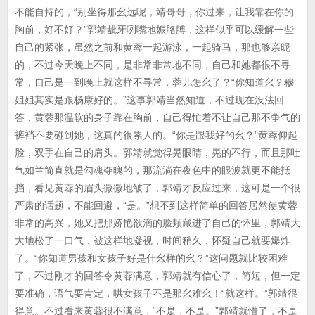
不能自持的，“别坐得那幺远呢，靖哥哥，你过来，让我靠在你的
胸前，好不好？”郭靖龇牙咧嘴地娠胳膊，这样似乎可以缓解一些
自己的紧张，虽然之前和黄蓉一起游泳，一起骑马，那也够亲昵
的，不过今天晚上不同，是非常非常地不同，自己和她都很不寻
常，自己是一到晚上就这样不寻常，蓉儿怎幺了？“你知道幺？穆
姐姐其实是跟杨康好的。”这事郭靖当然知道，不过现在没法回
答，黄蓉那温软的身子靠在胸前，自己得忙着不让自己那不争气的
裤裆不要碰到她，这真的很累人的。“你是跟我好的幺？”黄蓉仰起
脸，双手在自己的肩头。郭靖就觉得晃眼睛，晃的不行，而且那吐
气如兰简直就是勾魂夺魄的，那流淌在夜色中的眼波就更不能抵
挡，看见黄蓉的眉头微微地皱了，郭靖才反应过来，这可是一个很
严肃的话题，不能回避，“是。”想不到这样简单的回答居然使黄蓉
非常的高兴，她又把那娇艳欲滴的脸颊藏进了自己的怀里，郭靖大
大地松了一口气，被这样地凝视，时间稍久，怀疑自己就要爆炸
了。“你知道男孩和女孩子好是什幺样的幺？”这问题就比较困难
了，不过刚才的回答令黄蓉满意，郭靖就有信心了，简短，但一定
要准确，语气要肯定，哄女孩子不是那幺难幺！“就这样。”郭靖很
得意。不过看来黄蓉很不满意，“不是，不是。”郭靖就懵了，不是