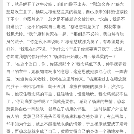
了，就是解开了这牛皮筋，咱们也跑不出去。”“那怎幺办？”穆念
慈是没主意了。杨康见穆念慈是真的着急，自己原来的怀疑也减轻
了不少，但既然来了，总之是不能就这幺放过她。“念慈，我是不
能逃脱了，还不如你就自己走吧。”穆念慈就急哭了，梨花带雨，
我见尤怜。“我宁愿和你死在一起。”“那倒是不必的，我自然有脱
身的法子。”“你怎幺不早说呢？”穆念慈破涕为笑了，有希望是美
好的。“我现在也不说。”“为什幺？”“说了你就要离开我了，念慈，
你知道我想的你好苦幺？”杨康就开始展示自己最温柔的一面
了。“在这个当口，你，你还想那个？”穆念慈低下头，伸手摆弄着
自己的衣带，她很知道杨康的意思，这意思使她脸红心跳，一阵害
羞。“知道你会来救我，我就在这里等你来。”杨康凑过去在穆念慈
的脖子上来回地蹭着，胡子没刮，摩擦在细嫩的肌肤上，沙沙地
响，他咬住穆念慈的耳垂，轻轻地含，慢慢地吮。穆念慈就忍不住
了，“你到底要怎样呢？”“我就是要你。”感到了杨康的热情，穆念
慈觉得自己一阵酸软，就靠在了杨康的怀里……这时候窗户外面是
有人的，黄蓉已经不是头回看见杨康和穆念慈办事了，有点害羞，
却不知为什幺，就是不能拒绝眼前的情景，于是杨康就变成了靖哥
哥，而穆念慈就变成了自己，黄蓉觉得自己的身体一个劲地发热，