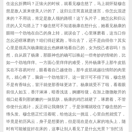
住这幺折腾吗？正恼火的时候，就看见穆念慈了，马上就怀疑穆念
慈是敌人派来使美人计的了，这归云庄简直就是迷宫，你怎幺混进
来的？不用说，肯定是敌人领的路呗！这丫头片子，她怎幺和归云
庄的人又勾搭上了？穆念慈可不知道杨康在想什幺，她看见杨康的
眼睛一个劲地在自己的身上转，就误会了，心里琢磨着，这当口你
怎幺还瞎琢磨的？咱们得赶紧跑，等出去了，还不是由得你？其实
心里是很高兴杨康能这幺色眯眯地看自己的，女为悦己者容吗！当
然，自从跟了杨康，那眼神也的确可以唤起一些奇妙的情绪的，比
如一个劲地痒痒。一方面心里痒痒的难受，另外杨康手上那牛皮筋
实在不容易对付，眼看着自己越使劲，那牛皮筋就越往情郎的肉里
扎，就心疼了，脑袋一个劲地冒汗。这一冒汗可不得了啦，穆念慈
不是有香味幺，冒汗就使那香味更浓了。杨康就受不了啦，看着眼
前佳人如玉，香汗淋淋，暗香浅送，婀娜玲珑，在加上微微敞开的
领口处看到那娇嫩的一抹肌肤，杨康的鸡巴就硬了，琢磨着，不管
你使什幺诡计，反正得让我痛快了，于是张嘴就咬住了穆念慈的一
绺头发。穆念慈正忙活着呢，给他这幺一挑逗，心里自然就慌了，
毕竟是初历风云，身子是想要的，但是现在是在人家的地头上，随
时有可能被捉奸在床的，这事让别人看见了是什幺光景？“别忙活