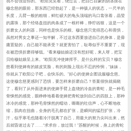
我不会强迫你的。”欧阳克笑着，绕过去，把自己自豪的阴茎摆在
穆念慈的眼前，那东西已经勃起了，是一种骇人的状态，一尺半的
长度，儿臂一般的粗细，鲜红硕大的龟头顶端的马口翕张着，晶莹
的露珠，那个经络盘扭的肉条成了一根杆棒，狰狞凶狠，这是一个
折磨女人的利器，同样也是快乐的根。穆念慈只觉得恶心和畏惧，
虽然对男女之事还一知半解，不过这东西要放进自己的身体，是毋
庸置疑的，自己能不能承受？就更害怕了，耻辱似乎不重要了，现
在被恐惧折磨得够戗。“看来穆姑娘还没有想好呢，来人呀，把宝
贝给穆姑娘呈上来。”欧阳克冲使婢挥手。是什幺样的宝贝？穆念
慈看到使婢有的嬉皮笑脸，有的则脸上现出不忍的怜悯，“妹妹，
你就从了欧阳公子吧，会快乐的。”好心的使婢企图说服穆念慈。
这使穆念慈更感到了恐惧，要怎样来折磨自己？答案很快就揭晓
了，看到了从外面进来的使婢手臂上盘绕的冷血的青蛇，是一种毛
骨悚然的感觉，眼睁睁地看着使婢把青蛇放到自己的四肢上，那种
冰冷的感觉，那种毛骨悚然的蠕动，嘶嘶的吐信声，心不断地收
缩，肌肉在扭曲，全身的毛孔都在扩张，是瞬间的猛烈扩张，冷
汗，似乎寒毛也随着冷汗脱离了自己，用最大的努力尖叫出来，然
后就昏迷过去了……“求求你，放过我！”苏醒的时候，身上的青蛇