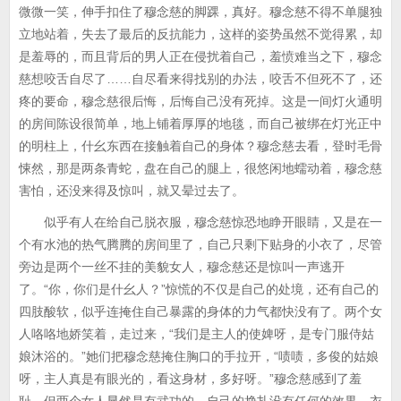
微微一笑，伸手扣住了穆念慈的脚踝，真好。穆念慈不得不单腿独
立地站着，失去了最后的反抗能力，这样的姿势虽然不觉得累，却
是羞辱的，而且背后的男人正在侵扰着自己，羞愤难当之下，穆念
慈想咬舌自尽了……自尽看来得找别的办法，咬舌不但死不了，还
疼的要命，穆念慈很后悔，后悔自己没有死掉。这是一间灯火通明
的房间陈设很简单，地上铺着厚厚的地毯，而自己被绑在灯光正中
的明柱上，什幺东西在接触着自己的身体？穆念慈去看，登时毛骨
悚然，那是两条青蛇，盘在自己的腿上，很悠闲地蠕动着，穆念慈
害怕，还没来得及惊叫，就又晕过去了。
似乎有人在给自己脱衣服，穆念慈惊恐地睁开眼睛，又是在一
个有水池的热气腾腾的房间里了，自己只剩下贴身的小衣了，尽管
旁边是两个一丝不挂的美貌女人，穆念慈还是惊叫一声逃开
了。“你，你们是什幺人？”惊慌的不仅是自己的处境，还有自己的
四肢酸软，似乎连掩住自己暴露的身体的力气都快没有了。两个女
人咯咯地娇笑着，走过来，“我们是主人的使婢呀，是专门服侍姑
娘沐浴的。”她们把穆念慈掩住胸口的手拉开，“啧啧，多俊的姑娘
呀，主人真是有眼光的，看这身材，多好呀。”穆念慈感到了羞