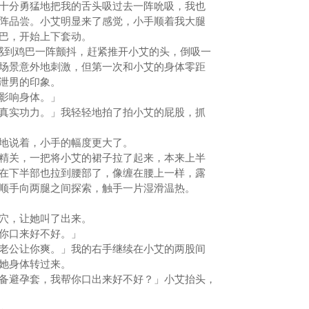
分勇猛地把我的舌头吸过去一阵吮吸，我也
阵品尝。小艾明显来了感觉，小手顺着我大腿
鸡巴，开始上下套动。
到鸡巴一阵颤抖，赶紧推开小艾的头，倒吸一
场景意外地刺激，但第一次和小艾的身体零距
早泄男的印象。
影响身体。」
实功力。」我轻轻地拍了拍小艾的屁股，抓
地说着，小手的幅度更大了。
关，一把将小艾的裙子拉了起来，本来上半
在下半部也拉到腰部了，像缠在腰上一样，露
手向两腿之间探索，触手一片湿滑温热。
穴，让她叫了出来。
你口来好不好。」
公让你爽。」我的右手继续在小艾的两股间
把她身体转过来。
避孕套，我帮你口出来好不好？」小艾抬头，