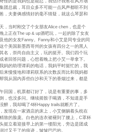
奇怪的是我妈也是能忍，我估计我爸在风月场
集团总裁，耳目众多不可能一点风声都听不到
爸，夫妻俩感情好的毫不猜疑，就这么琴瑟和
时刚交了个女朋友Alice chen，也是个
正在The up & up酒吧玩，一起的除了女友
的女友Fanny。Fanny和小艾是同专业的同
这个美国新墨西哥州的女孩有四分之一的黑人
其名，崇尚自由主义，玩的挺开。我们四个玩
或者回答问题，心想着晚上把小艾一举拿下。
妈的助理谭莉的电话，我妈平时挺忙的，我
后来慢慢地和谭莉联系的次数反而比和我妈都
帮我从国内弄些白沙和天下的香烟过来，都是
回国，机票都订好了，说是有重要的事，多
倒，也没多问。继续摇骰子喝酒，不知道是手
我却喝了4杯Happy trails就断片了。
发现在一家酒店的床上，小艾侧躺着头枕在
精致的脸庞。白色的连衣裙褪到了腰上，C罩杯
头挺立着迎接早上的第一缕阳光，旁边是团成
润过又干了的痕迹，皱皱巴巴的。