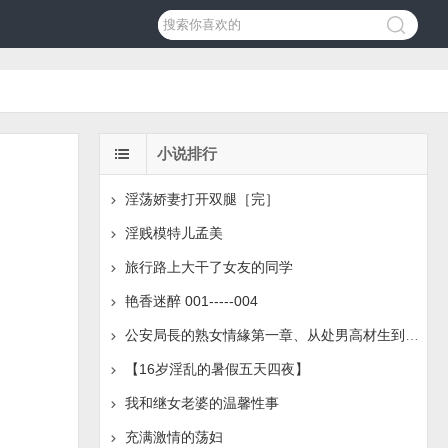
小说排行
淫荡娇妻打开双腿［完］
淫贱模特儿孟美
旅行路上大干了女友的同学
艳香迷醉 001-----004
公安局長的熟女情緣第一章、从处男高材生到强奸犯
【16岁淫乱的暑假五天四夜】
我和继女老婆的温馨性事
充满激情的荡妇