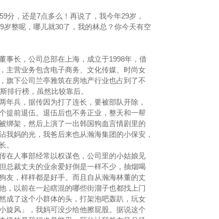
9分，还是7点多么！再说了，我今年29岁，
29岁整呢，哪儿就30了，我的林总？你今天有空
长，公司总部在上海，成立于1998年，借
，主营业务包含电子商务、文化传媒、时尚女
，旗下公司兰亭雅筑在房地产行业也占到了不
布斯排行榜，虽然比较靠后。
年兵，据传因为打了连长，要被部队开除，
个提前退伍。退伍后也不务正业，整天和一帮
被绑架，然后上演了一出韩国狗血言情剧里的
沾我妈的光，我爸后来也从瀚海集团的小保安，
部长。
在人事部经常以权谋色，公司里的小姑娘见
但总裁丈夫的业余爱好倒是一样不少，抽烟喝
狗友，样样都是好手。而且自从瀚海林董的丈
他，以前在一起瞎混的哪些街溜子也都找上门
然成了这个小群体的头，打架泡吧轰趴，玩女
小旋风」，我妈可没少给他擦屁股。据说这个