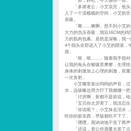
「那，好吧，今天饶你一命。
「多谢老公」小艾说完，低头埋
入了一个湿糯糯的空间，小艾的舌
吞吸。
「嘶……爽啊」想不到小艾的口
大力的负压吞吸，我近16CM的
力的肌肉包裹。居然是深喉，我一
4个指头全部进入了小艾的阴道，
摸。
「呕，呕……」随着我手指对小
让我的龟头在喉咙里摩擦，生理排
身体的刺激加上心理的刺激，双重
一次发射。
小艾嘴里发出呜呜的声音，过了
水，边咳嗽边用力拧了我侧腰一
「讨厌啊，射都不提前说，呛
「宝贝你太厉害了，我没忍住
「你说呢？」小艾抹去泪水，白
吃你的脏东西，早饭都吃不下了
「嘿嘿」我讷讷地干笑了两声
「还说，老公你酒量太差了点，