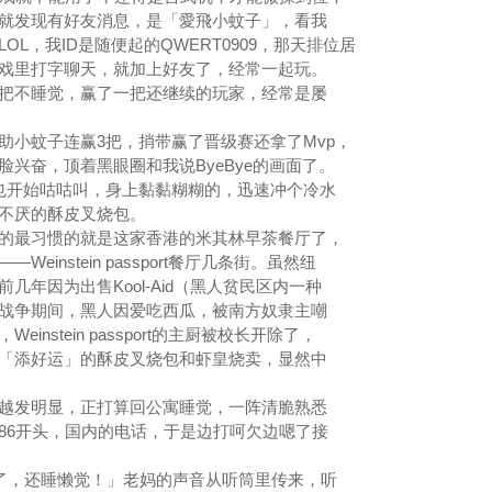
就发现有好友消息，是「愛飛小蚊子」，看我
L，我ID是随便起的QWERT0909，那天排位居
游戏里打字聊天，就加上好友了，经常一起玩。
不睡觉，赢了一把还继续的玩家，经常是屡
小蚊子连赢3把，捎带赢了晋级赛还拿了Mvp，
兴奋，顶着黑眼圈和我说ByeBye的画面了。
开始咕咕叫，身上黏黏糊糊的，迅速冲个冷水
吃不厌的酥皮叉烧包。
最习惯的就是这家香港的米其林早茶餐厅了，
instein passport餐厅几条街。虽然纽
年因为出售Kool-Aid（黑人贫民区内一种
战争期间，黑人因爱吃西瓜，被南方奴隶主嘲
nstein passport的主厨被校长开除了，
「添好运」的酥皮叉烧包和虾皇烧卖，显然中
发明显，正打算回公寓睡觉，一阵清脆熟悉
86开头，国内的电话，于是边打呵欠边嗯了接
了，还睡懒觉！」老妈的声音从听筒里传来，听