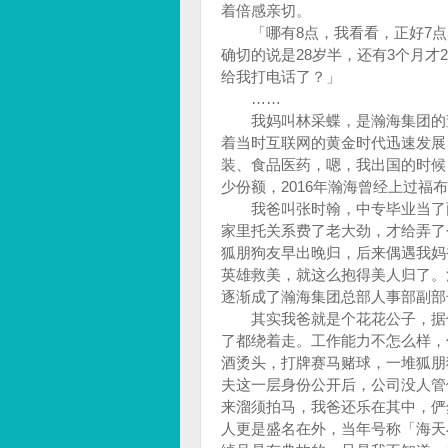
着倍感亲切。
「哪有8点，我看看，正好7点5
确切的说是28岁半，还有3个月才
给我打电话了？」
……
我妈叫林采蝶，是瀚海集团的董事
着当时互联网的黄金时代迅速发展
装、食品医药，嗯，我出国的时候
少份额，2016年瀚海曾经上过福
我爸叫张时翰，中专毕业当了两
家里托关系费了老大劲，才给弄了
狐朋狗友早出晚归，后来偶遇我妈
英雄救美，就这么抱得美人归了。
逐渐成了瀚海集团总部人事部副
其实我爸就是个花花公子，据传
了都绕着走。工作能力不怎么样，
酒烫头，打牌赛马赌球，一堆狐朋
夫这一层身份公开后，公司没人管
来溜须拍马，我爸还乐在其中，俨
人更是盛名在外，当年号称「海天