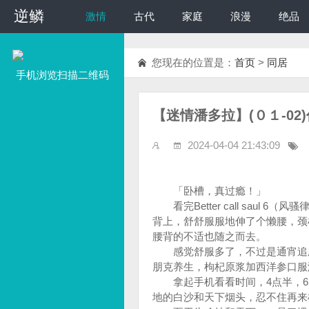
逆鳞
逆鳞
激情
古代
家庭
浪漫
绝品
您现在的位置是：
首页
>
同居
手机浏览扫描二维码
【迷情潘多拉】(０１-02
2024-04-04 21:43:09
第一
「卧槽，真过瘾！」
看完Better call saul 
背上，舒舒服服地伸了个懒腰，颈
腰背的不适也随之而去。
感觉舒服多了，不过是通宵追剧
朋克养生，枸杞原浆加西洋参口服
拿起手机看看时间，4点半，6
地的白沙和天下烟头，忍不住再