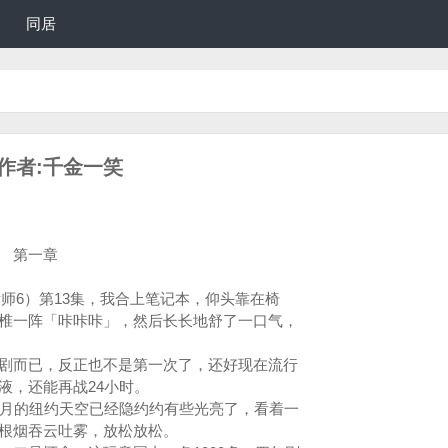
同居
)作者:千金一笑
章
6（风骚律师6）第13集，我合上笔记本，仰头靠在椅
椎一阵「咔咔咔」，然后长长地舒了一口气，
而已，反正也不是第一次了，还好现在流行
液，还能再战24小时。
月的纽约天空已经隐约约有些光亮了，看着一
来根烟吞云吐雾，放松放松。