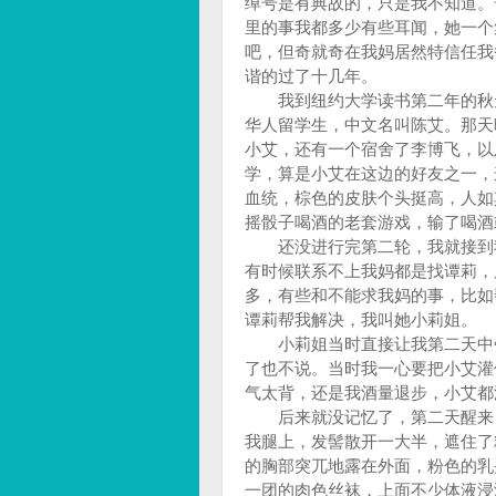
绰号是有典故的，只是我不知道。
里的事我都多少有些耳闻，她一个
吧，但奇就奇在我妈居然特信任我
谐的过了十几年。
我到纽约大学读书第二年的秋天，当
华人留学生，中文名叫陈艾。那天晚上
小艾，还有一个宿舍了李博飞，以及他
学，算是小艾在这边的好友之一，
血统，棕色的皮肤个头挺高，人如
摇骰子喝酒的老套游戏，输了喝酒
还没进行完第二轮，我就接到我
有时候联系不上我妈都是找谭莉，
多，有些和不能求我妈的事，比如
谭莉帮我解决，我叫她小莉姐。
小莉姐当时直接让我第二天中午
了也不说。当时我一心要把小艾灌
气太背，还是我酒量退步，小艾都没醉，
后来就没记忆了，第二天醒来，
我腿上，发髻散开一大半，遮住了
的胸部突兀地露在外面，粉色的乳
一团的肉色丝袜，上面不少体液浸