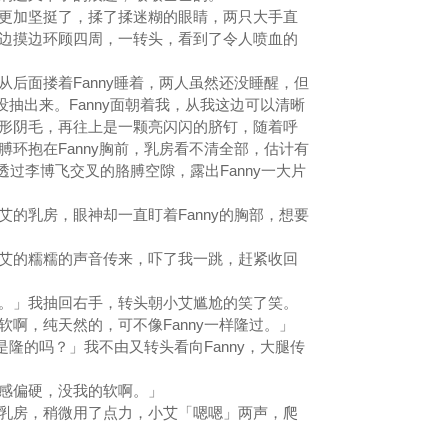
加坚挺了，揉了揉迷糊的眼睛，两只大手直
边摸边环顾四周，一转头，看到了令人喷血的
面搂着Fanny睡着，两人虽然还没睡醒，但
没抽出来。Fanny面朝着我，从我这边可以清晰
I」形阴毛，再往上是一颗亮闪闪的脐钉，随着呼
环抱在Fanny胸前，乳房看不清全部，估计有
透过李博飞交叉的胳膊空隙，露出Fanny一大片
乳房，眼神却一直盯着Fanny的胸部，想要
的糯糯的声音传来，吓了我一跳，赶紧收回
」我抽回右手，转头朝小艾尴尬的笑了笑。
，纯天然的，可不像Fanny一样隆过。」
隆的吗？」我不由又转头看向Fanny，大腿传
感偏硬，没我的软啊。」
房，稍微用了点力，小艾「嗯嗯」两声，爬