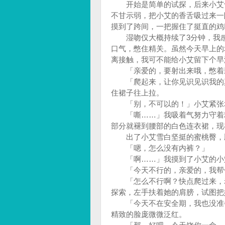
开始是简单的试探，后来小艾十
不甘示弱，把小艾的香舌吸过来一
摸到了跨间，一把握住了挺直的
湿吻仅大概持续了3分钟，我感
口气，憋住精关。虽然今天早上的
离接触，我可不能给小艾留下个
「亲爱的，要射出来哦，憋着
「爬起来，让你见识见识我的真
住裙子往上拉。
「别，不可以的！」小艾紧张
「嘶……」我吸着气努力守着精
部分就褪到腰部的白色连衣裙，现
出了小艾雪白坚挺的蜜桃臀，顺
「嗯，怎么没有内裤？」
「啊……」我摸到了小艾的小
「今天不行的，亲爱的，我帮
「怎么不行啊？快点爬过来，老
探索，左手扶着她的肩膀，试图
「今天不在安全期，我也没准备
精致的脸庞微微泛红。