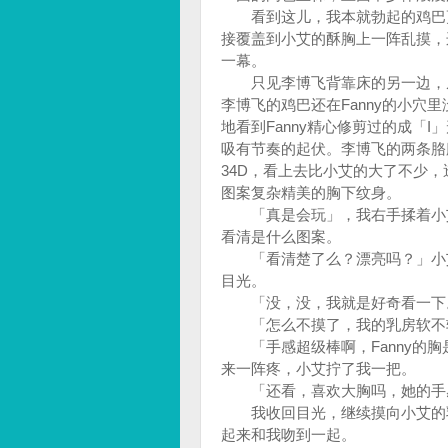
看到这儿，我本就勃起的鸡巴更
接覆盖到小艾的酥胸上一阵乱摸，
一幕。
只见李博飞背靠床的另一边，从后
李博飞的鸡巴还在Fanny的小穴里
地看到Fanny精心修剪过的成「
吸有节奏的起伏。李博飞的两条胳膊
34D，看上去比小艾的大了不少，
图案复杂精美的胸下纹身。
「真是会玩」，我右手揉着小艾的
看清是什么图案。
「看清楚了么？漂亮吗？」小艾
目光。
「没，没，我就是好奇看一下。
「怎么不摸了，我的乳房软不软啊
「手感超级棒啊，Fanny的胸是
来一阵疼，小艾拧了我一把。
「还看，喜欢大胸吗，她的手
我收回目光，继续摸向小艾的乳
起来和我吻到一起。