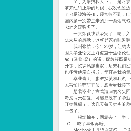
至于为啥抽和天下，一是习惯，二
前来纽约上学的时候，我发现这边
了容易被海关扣，经常收不到，咱
国内第一次带过来的那一条烟气饱
Kent之流强多了。
一支烟很快就吸完了，嗯，入口
犹未尽的感觉，这就是家的味道
我叫张皓，今年29岁，纽约大
因为毕业论文正好偏重于生物伦理的哲
ao（马修·廖）的课，廖教授既
开课，授课风趣幽默，后来我们经
也多亏他亲自指导，简直是我的
毕业当天，廖教授就和我说，他
以帮忙推荐研究员，想看看我接下
想着毕业了靠着海归的名头回国
考虑两天答复。可能是没有了学业
开始觉醒了，这几天每天熬夜追剧
一包了。
一根烟抽完，困意去了一半，反
LOL，吃了早饭再睡。
Macbook上课追剧还行，打