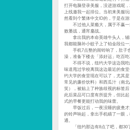
打开电脑登录美服，没进游戏呢，
上线邀我一起排位。当初来美服玩LO
然看到个繁体中文ID的，于是在
不过他人菜瘾大，属于不赢一把
败屡战，通宵鏖战。
拿出我的本命英雄牛头人，辅助
我都能脑补小蚊子上了铂金段位一脸
手机7点整的闹铃响了，肚子也
澡，准备下楼去「添好运」吃百
不得不说，纽约大学这边我吃的
味道甩过学校离我这边最近的食堂——We
约大学的食堂现在可以了，尤其是前几
常见的廉价饮料）和西瓜汁（南北
笑），被贴上了种族歧视的标签后，Wei
此后菜品可口度有所提升，但比起
式的早餐更能打动我的味蕾。
早饭过后，一夜没睡的疲惫才越
的铃声响起，拿出手机瞄了一眼，
通。
「纽约那边有8点了吧，都30