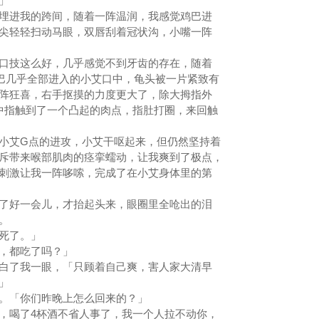
」
进我的跨间，随着一阵温润，我感觉鸡巴进
尖轻轻扫动马眼，双唇刮着冠状沟，小嘴一阵
技这么好，几乎感觉不到牙齿的存在，随着
鸡巴几乎全部进入的小艾口中，龟头被一片紧致有
阵狂喜，右手抠摸的力度更大了，除大拇指外
中指触到了一个凸起的肉点，指肚打圈，来回触
艾G点的进攻，小艾干呕起来，但仍然坚持着
斥带来喉部肌肉的痉挛蠕动，让我爽到了极点，
刺激让我一阵哆嗦，完成了在小艾身体里的第
好一会儿，才抬起头来，眼圈里全呛出的泪
把。
死了。」
，都吃了吗？」
了我一眼，「只顾着自己爽，害人家大清早
。」
。「你们昨晚上怎么回来的？」
喝了4杯酒不省人事了，我一个人拉不动你，