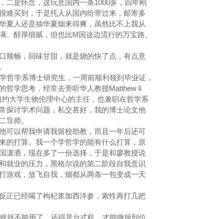
是怀念，这玩意国内一条1000多，四年刚
很难买到，于是托人从国内给带过来，邮寄多
华夏人还是抽华夏烟来得爽，虽然比不上我从
满、醇厚细腻，但也比M国这边流行的万宝路、
顺畅，回味甘甜，就是烧的快了点，有点意
啊。
学哲学系博士研究生，一周前顺利领到毕业证，
学思考，经常去旁听华人教授Matthew li
是纽约大学生物伦理中心的主任，也兼职在哲学系
常探讨学术问题，私交甚好，我的博士论文他
第二导师。
可以帮我申请我留校助教，而且一年后还可
来的打算。我一个学哲学的能有什么打算，原
潇洒，现在多了一份选择，于是和廖教授说
和就业的压力，黑格尔说的第二阶段自我意识
打游戏，放飞自我，烟都从两条一包变成一天
正已经喝了枸杞浆加西洋参，索性再打几把
游戏就不能用了，还得是台式机，才能微操到位，