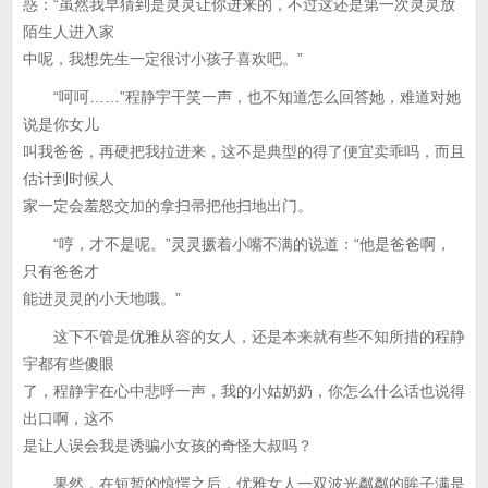
惑：“虽然我早猜到是灵灵让你进来的，不过这还是第一次灵灵放
陌生人进入家
中呢，我想先生一定很讨小孩子喜欢吧。”
“呵呵……”程静宇干笑一声，也不知道怎么回答她，难道对她
说是你女儿
叫我爸爸，再硬把我拉进来，这不是典型的得了便宜卖乖吗，而且
估计到时候人
家一定会羞怒交加的拿扫帚把他扫地出门。
“哼，才不是呢。”灵灵撅着小嘴不满的说道：“他是爸爸啊，
只有爸爸才
能进灵灵的小天地哦。”
这下不管是优雅从容的女人，还是本来就有些不知所措的程静
宇都有些傻眼
了，程静宇在心中悲呼一声，我的小姑奶奶，你怎么什么话也说得
出口啊，这不
是让人误会我是诱骗小女孩的奇怪大叔吗？
果然，在短暂的惊愕之后，优雅女人一双波光粼粼的眸子满是