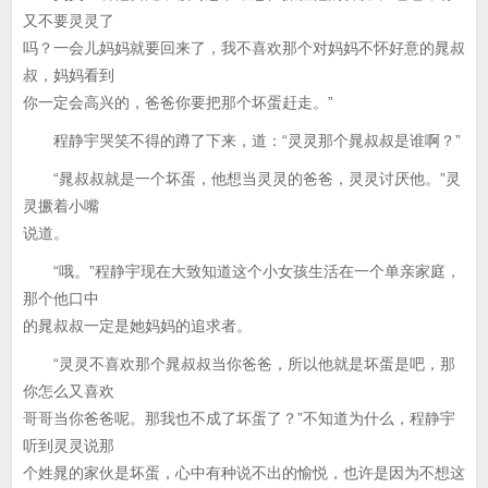
又不要灵灵了
吗？一会儿妈妈就要回来了，我不喜欢那个对妈妈不怀好意的晁叔
叔，妈妈看到
你一定会高兴的，爸爸你要把那个坏蛋赶走。”
程静宇哭笑不得的蹲了下来，道：“灵灵那个晁叔叔是谁啊？”
“晁叔叔就是一个坏蛋，他想当灵灵的爸爸，灵灵讨厌他。”灵
灵撅着小嘴
说道。
“哦。”程静宇现在大致知道这个小女孩生活在一个单亲家庭，
那个他口中
的晁叔叔一定是她妈妈的追求者。
“灵灵不喜欢那个晁叔叔当你爸爸，所以他就是坏蛋是吧，那
你怎么又喜欢
哥哥当你爸爸呢。那我也不成了坏蛋了？”不知道为什么，程静宇
听到灵灵说那
个姓晁的家伙是坏蛋，心中有种说不出的愉悦，也许是因为不想这