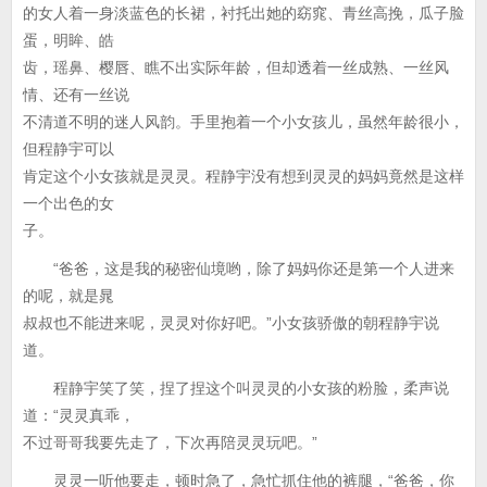
的女人着一身淡蓝色的长裙，衬托出她的窈窕、青丝高挽，瓜子脸
蛋，明眸、皓
齿，瑶鼻、樱唇、瞧不出实际年龄，但却透着一丝成熟、一丝风
情、还有一丝说
不清道不明的迷人风韵。手里抱着一个小女孩儿，虽然年龄很小，
但程静宇可以
肯定这个小女孩就是灵灵。程静宇没有想到灵灵的妈妈竟然是这样
一个出色的女
子。
“爸爸，这是我的秘密仙境哟，除了妈妈你还是第一个人进来
的呢，就是晁
叔叔也不能进来呢，灵灵对你好吧。”小女孩骄傲的朝程静宇说
道。
程静宇笑了笑，捏了捏这个叫灵灵的小女孩的粉脸，柔声说
道：“灵灵真乖，
不过哥哥我要先走了，下次再陪灵灵玩吧。”
灵灵一听他要走，顿时急了，急忙抓住他的裤腿，“爸爸，你