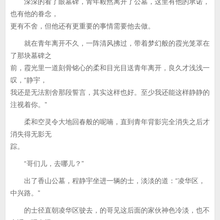
深深的看了眼墓碑，青年毅然离开了公墓，这里有他的承诺，
也有他的眷念，
更有不舍，但他还有更重要的事情需要他去做。
就在青年离开不久，一阵清风拂过，带着梦幻般的霞光笼罩在
了那块墓碑之
前，霞光里一道刻骨铭心的柔和目光目送青年离开，良久才浅浅一
叹，“静宇，
我还是无法割舍那段誓言，其实这样也好。至少我还能这样静静的
注视着你。”
柔和空灵令大地回春般的呢喃，直到青年背影完全消失之后才
消失得无影无
踪。
“哥们儿，去哪儿？”
出了香山公墓，程静宇坐进一辆的士，淡淡的道：“凌华区，
中兴路。”
的士径直朝凌华区驶去，的哥见这后面的家伙神色冷淡，也不