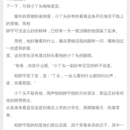
了一下，引得小丫头咯咯直笑。
窗外的景物快速倒退，小丫头好奇的看着这条开往海滨干线上
的景物。而程
静宇可没这么好的精神，已经有一天一夜没睡的他假寐了起来。
突然，他好像看到什么，藏在墨镜后面的眼眸一闪，嘴角划过
一丝柔和的弧
度。这丝变化没有逃过转头看他的小丫头的眼睛。
“爸爸，你笑什么呢。”小丫头一副好奇宝宝的样子说道。
程静宇笑了笑，道：“丫头，一会儿看到什么都别叫出声，
诺，你看那面。”
小丫头不疑有他，闻声朝程静宇指的方向望去，那边正好有对
坐的两男两女。
从装束来看是应该是到海滨上学的大学生。两两聊着天，吃着零
食。
程静宇指的却是他们座位后面，四个穿着各异的汉子。其中一