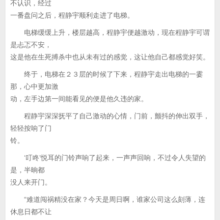
不认识，经过
一番盘问之后，程静宇顺利走进了电梯。
电梯缓缓上升，楼层越高，程静宇便越激动，现在程静宇可谓
是忐忑不安，
这是他在生死搏杀中也从未有过的感觉，这让他自己都感觉好笑。
终于，电梯在２３层的时候了下来，程静宇走出电梯的一霎
那，心中更加激
动，左手边第一间能看见的便是他久违的家。
程静宇深深抚平了自己激动的心情，门前，颤抖的伸出双手，
轻轻按响了门
铃。
‘叮咚’悦耳的门铃声响了起来，一声声回响，不过令人失望的
是，半晌都
没人来开门。
“难道闯祸精没在家？今天是周日啊，谁家公司这么刻薄，连
休息日都不让