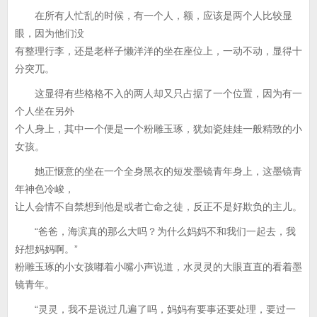
在所有人忙乱的时候，有一个人，额，应该是两个人比较显
眼，因为他们没
有整理行李，还是老样子懒洋洋的坐在座位上，一动不动，显得十
分突兀。
这显得有些格格不入的两人却又只占据了一个位置，因为有一
个人坐在另外
个人身上，其中一个便是一个粉雕玉琢，犹如瓷娃娃一般精致的小
女孩。
她正惬意的坐在一个全身黑衣的短发墨镜青年身上，这墨镜青
年神色冷峻，
让人会情不自禁想到他是或者亡命之徒，反正不是好欺负的主儿。
“爸爸，海滨真的那么大吗？为什么妈妈不和我们一起去，我
好想妈妈啊。”
粉雕玉琢的小女孩嘟着小嘴小声说道，水灵灵的大眼直直的看着墨
镜青年。
“灵灵，我不是说过几遍了吗，妈妈有要事还要处理，要过一