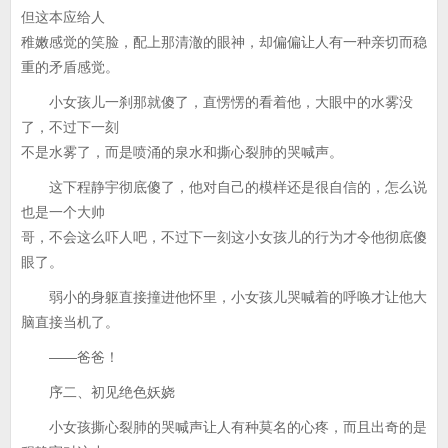
但这本应给人
稚嫩感觉的笑脸，配上那清澈的眼神，却偏偏让人有一种亲切而稳
重的矛盾感觉。
小女孩儿一刹那就傻了，直愣愣的看着他，大眼中的水雾没
了，不过下一刻
不是水雾了，而是喷涌的泉水和撕心裂肺的哭喊声。
这下程静宇彻底傻了，他对自己的模样还是很自信的，怎么说
也是一个大帅
哥，不会这么吓人吧，不过下一刻这小女孩儿的行为才令他彻底傻
眼了。
弱小的身躯直接撞进他怀里，小女孩儿哭喊着的呼唤才让他大
脑直接当机了。
——爸爸！
序二、初见绝色妖娆
小女孩撕心裂肺的哭喊声让人有种莫名的心疼，而且出奇的是