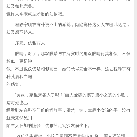
却又如此完美。
也许人本来就是矛盾的动物吧。
程静宇现在有种说不出的感觉，隐隐觉得这女人在哪儿见过，
却又想不起来。
序完、优雅丽人
眼睛，对了，那双眼睛与在海滨时的那双眼睛何其相似，不仅
相似，更是神
似。不过也仅仅是相似而已，她们长得完全不一样。这让程静宇有
种荒唐和自嘲
的感觉。
“灵灵，家里来客人了吗？”丽人爱恋的摸了摸小女孩的小脸，
这时她也已
经看到站在卧室门前的程静宇，嫣然一笑，牵起小女孩的手，没有
丝毫兀然见到
陌生人在加的慌张，优雅的走到沙发前坐下。
“这位先生请坐，小孩子照顾不周请多多包涵。”丽人巧笑嫣