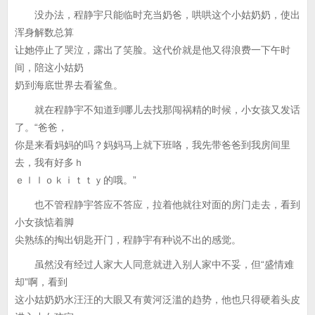
没办法，程静宇只能临时充当奶爸，哄哄这个小姑奶奶，使出
浑身解数总算
让她停止了哭泣，露出了笑脸。这代价就是他又得浪费一下午时
间，陪这小姑奶
奶到海底世界去看鲨鱼。
就在程静宇不知道到哪儿去找那闯祸精的时候，小女孩又发话
了。“爸爸，
你是来看妈妈的吗？妈妈马上就下班咯，我先带爸爸到我房间里
去，我有好多ｈ
ｅｌｌｏｋｉｔｔｙ的哦。”
也不管程静宇答应不答应，拉着他就往对面的房门走去，看到
小女孩惦着脚
尖熟练的掏出钥匙开门，程静宇有种说不出的感觉。
虽然没有经过人家大人同意就进入别人家中不妥，但“盛情难
却”啊，看到
这小姑奶奶水汪汪的大眼又有黄河泛滥的趋势，他也只得硬着头皮