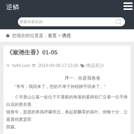
逆鳞
您现在的位置是：
首页
>
诱惑
《潋滟生香》01-05
fu44.com
2014-04-08 17:13:26
绝品邪少
序一、你是我爸爸
“爷爷，我回来了，您的不孝子孙程静宇回来了。”
Ｃ市香山公墓一处位于不显眼的角落的墓碑前伫立着一位手捧
白花的黑衣墨
镜青年，瑟瑟的寒风呼啸而过，卷起那飘零的落叶。傍晚十分，公
墓显得萧瑟而
阴森。