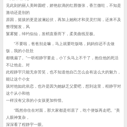
见此刻的丽人美眸圆瞪，娇艳欲滴的红唇微张，香兰微吐，不知是
激动还是别的
原因，挺拔的更是波澜起伏，再加上她刚才和灵灵打闹，还来不及
整理鬓发，风
鬟雾鬓，绰约似仙，发梢直垂而下，柔美曲线至极。
“不要啦，爸爸别走嘛，马上就要吃饭咯，妈妈你还不去做
饭，我的小肚肚
都饿扁了。”一听程静宇要走，小丫头马上不干了，抱住他的死活
不让他走。对
此程静宇只能无奈苦笑，也不知道他自己怎么会有这么大的魅力，
能让这个小女
孩对他如此依恋，也许是因为她缺乏父爱吧，想到这里，程静宇对
这个从小和他
一样没有父亲的小女孩更加怜惜。
“既然你住在对面，那大家都是邻居了，吃个便饭再走吧。”美
人眼神复杂，
深深看了程静宇一眼。