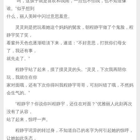
“呵，这孩子就是喜欢和我闹，一点也不怕我，也不知道像
谁。”似乎想到
什么，丽人美眸中闪过意思羞意。
灵灵则是把玩着她这个妈妈的鬓发，朝程静宇做了个鬼脸，程
静宇笑了笑，
看窗外天色也逐渐暗淡下来，遂道：“不好意思，打扰你们母女
了，我还有事，
就先走了。”
程静宇站了起来，摸了摸灵灵的头。“灵灵，下次我再陪你
玩，我就住在你
家对面哦，还有下次你得叫我程静宇哥哥，可别叫错了哦，不然妈
会生气的。”
“程静宇？你说你叫程静宇，还住在对面？”优雅丽人此刻再次
没有了从容，
站了起来，惊呼一声。
程静宇诧异的转过身，不知道自己的名字为何引起她的惊呼，
让她如此失态，