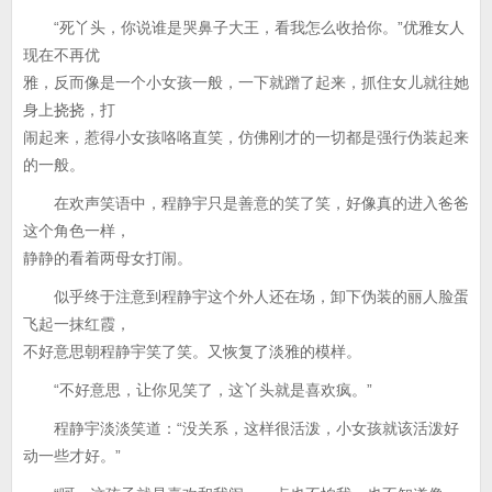
“死丫头，你说谁是哭鼻子大王，看我怎么收拾你。”优雅女人
现在不再优
雅，反而像是一个小女孩一般，一下就蹭了起来，抓住女儿就往她
身上挠挠，打
闹起来，惹得小女孩咯咯直笑，仿佛刚才的一切都是强行伪装起来
的一般。
在欢声笑语中，程静宇只是善意的笑了笑，好像真的进入爸爸
这个角色一样，
静静的看着两母女打闹。
似乎终于注意到程静宇这个外人还在场，卸下伪装的丽人脸蛋
飞起一抹红霞，
不好意思朝程静宇笑了笑。又恢复了淡雅的模样。
“不好意思，让你见笑了，这丫头就是喜欢疯。”
程静宇淡淡笑道：“没关系，这样很活泼，小女孩就该活泼好
动一些才好。”