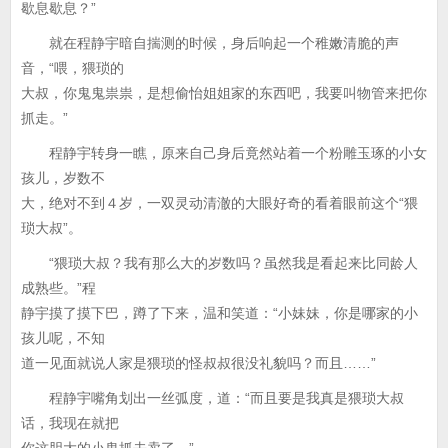
歇息歇息？”
就在程静宇暗自揣测的时候，身后响起一个稚嫩清脆的声
音，“喂，猥琐的
大叔，你鬼鬼祟祟，是想偷怡姐姐家的东西吧，我要叫物管来把你
抓走。”
程静宇转身一瞧，原来自己身后竟然站着一个粉雕玉琢的小女
孩儿，岁数不
大，绝对不到４岁，一双灵动清澈的大眼好奇的看着眼前这个“猥
琐大叔”。
“猥琐大叔？我有那么大的岁数吗？虽然我是看起来比同龄人
成熟些。”程
静宇摸了摸下巴，蹲了下来，温和笑道：“小妹妹，你是哪家的小
孩儿呢，不知
道一见面就说人家是猥琐的怪叔叔很没礼貌吗？而且……”
程静宇嘴角划出一丝弧度，道：“而且要是我真是猥琐大叔
话，我现在就把