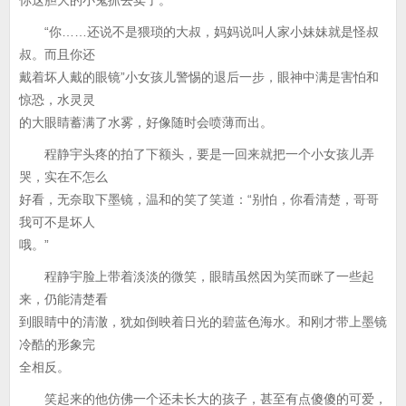
你这胆大的小鬼抓去卖了。”
“你……还说不是猥琐的大叔，妈妈说叫人家小妹妹就是怪叔
叔。而且你还
戴着坏人戴的眼镜”小女孩儿警惕的退后一步，眼神中满是害怕和
惊恐，水灵灵
的大眼睛蓄满了水雾，好像随时会喷薄而出。
程静宇头疼的拍了下额头，要是一回来就把一个小女孩儿弄
哭，实在不怎么
好看，无奈取下墨镜，温和的笑了笑道：“别怕，你看清楚，哥哥
我可不是坏人
哦。”
程静宇脸上带着淡淡的微笑，眼睛虽然因为笑而眯了一些起
来，仍能清楚看
到眼睛中的清澈，犹如倒映着日光的碧蓝色海水。和刚才带上墨镜
冷酷的形象完
全相反。
笑起来的他仿佛一个还未长大的孩子，甚至有点傻傻的可爱，