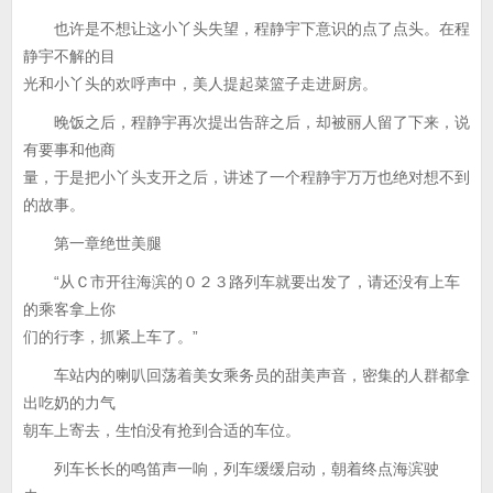
也许是不想让这小丫头失望，程静宇下意识的点了点头。在程
静宇不解的目
光和小丫头的欢呼声中，美人提起菜篮子走进厨房。
晚饭之后，程静宇再次提出告辞之后，却被丽人留了下来，说
有要事和他商
量，于是把小丫头支开之后，讲述了一个程静宇万万也绝对想不到
的故事。
第一章绝世美腿
“从Ｃ市开往海滨的０２３路列车就要出发了，请还没有上车
的乘客拿上你
们的行李，抓紧上车了。”
车站内的喇叭回荡着美女乘务员的甜美声音，密集的人群都拿
出吃奶的力气
朝车上寄去，生怕没有抢到合适的车位。
列车长长的鸣笛声一响，列车缓缓启动，朝着终点海滨驶