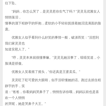
往下坠。
“妈妈，你怎么哭了，是灵灵惹你生气了吗？”灵灵见优雅女人
悄悄落泪，
懂事的溜下程静宇的怀抱，柔软的小手轻轻抚摸着她泪流满面的脸
庞。
优雅女人似乎看到什么好笑的事情一般，破涕而笑：“没想到
我们家灵灵也
知道安慰人了。”
“哼，灵灵本来就很懂事嘛。”灵灵见她没事了，嘻嘻笑道，小
脸满是骄傲。
优雅女人笑着摇了摇头，“你还真是王婆卖瓜。”
灵灵眨了眨可爱的大眼睛，似乎没听懂她的话。跑过去抓住程
静宇的手，笑
道：“爸爸，你看妈妈哭鼻子了，悄悄告诉你哦，妈妈以前也是喜
欢一个人悄悄
的哭呢，她是哭鼻子大王。”