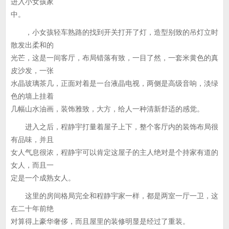
进入小女孩家
中。
，小女孩轻车熟路的找到开关打开了灯，造型别致的吊灯立时
散发出柔和的
光芒，这是一间客厅，布局错落有致，一目了然，一套米黄色的真
皮沙发，一张
水晶玻璃茶几，正面对着是一台液晶电视，两侧是高级音响，淡绿
色的墙上挂着
几幅山水油画，装饰雅致，大方，给人一种清新舒适的感觉。
进入之后，程静宇打量着屋子上下，整个客厅内的装饰布局很
有品味，并且
女人气息很浓，程静宇可以肯定这屋子的主人绝对是个持家有道的
女人，而且一
定是一个成熟女人。
这里的房间格局完全和程静宇家一样，都是两室一厅一卫，这
在二十年前绝
对算得上豪华奢侈，而且屋里的装修明显是经过了重装。