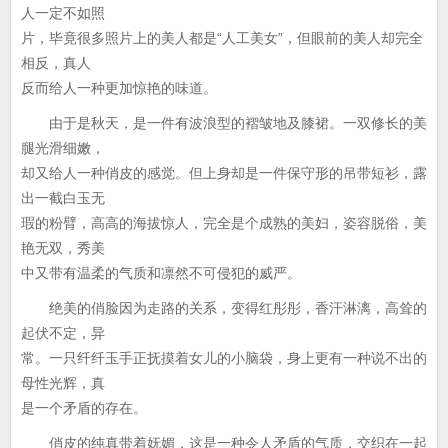
人一定不如照
片，毕竟很多照片上的美人都是“人工美女”，但眼前的美人却完全
相反，真人
反而给人一种更加惊艳的味道。
由于是秋天，是一件有波浪型的褶皱地及膝裙。一双修长的美
腿光滑细嫩，
却又给人一种俏皮的感觉。但上身却是一件保守形的吊带短衫，露
出一截白玉无
瑕的粉臂，高高的海拔惊人，完全是个成熟的美妇，姿容脱俗，美
艳无双，秀美
中又带有温柔的气质和凛然不可侵犯的威严。
绝美的俏脸因为走路的关系，变得红彤彤，香汗淋漓，高耸的
起伏不定，异
常。一只纤纤玉手正抚摸着女儿的小脑袋，身上更有一种说不出的
母性光辉，真
是一个矛盾的存在。
俏皮的纯真带着妩媚，这是一种令人矛盾的气质，交织在一起