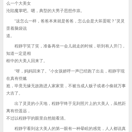
么一个大美女
沦陷魔掌吧。嗯，典型的大男子思想作祟。
“这怎么一样，爸爸本来就是爸爸，怎么会是大坏蛋呢？”灵灵
歪着脑袋说
道。
程静宇笑了笑，准备再坐一会儿就走的时候，听到有人开门，
知道一定是相
框中的大美人回来了。
“呀，妈妈回来了。”小女孩娇呼一声已经跑了出去，程静宇现
在真有些尴
尬，毕竟无缘无故跑进人家家里，不被当成人贩子或者小偷就万事
大吉了。
出了灵灵的小天地，程静宇终于见到照片上的大美人，虽然距
离有些遥远，
不过以程静宇的眼里自然能看清。
程静宇看到这大美人的第一眼有一种晕眩的感觉，人人都说真