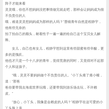
阵子才能来看
灵灵哦，你也不想妈妈没把事情做完就走吧，那样会让妈妈成为很
不负责任的人
哦，难道灵灵想妈妈成为那样的人吗？”墨镜青年自然是程静宇，
他有些无奈的
拍了拍自己的额头，耐着性子一遍一遍的给自己这个宝贝女儿解
释。
女儿，自己也有女儿，程静宇想到这里有些甜蜜有些辛酸，更
多的是愧疚。
他也才只是一个十八岁的青年，觉得荒唐的同时，又觉得对不起那
个人和这孩子。
“哦，灵灵不要妈妈做个不负责任的人。”小丫头瘪了瘪小嘴，
道：“那爸
爸你要带我去海底世界玩哦，还要带我到游乐场去玩，不许赖
皮。”
“放心，小丫头，我像是会赖皮的人吗？”程静宇在这可爱的小
丫头脸上亲