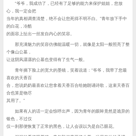
“爷爷，我成功了，已经有了足够的能力来保护姐姐，您放
心，我一定会把
当年的真相调查清楚，绝不会让您死得不明不白。”青年放下手中
的白花，冷酷
的面容上扯出一丝发自内心的笑容。
那充满魅力的笑容仿佛能温暖一切，就像是太阳一般照亮了整
个像山公墓，
让这阴风潺潺的公墓也变得有了生气一般。
青年摘下脸上的宽大的墨镜，笑着说道：“爷爷，我带了您最
喜欢的天香百
合，您说奶奶最喜欢让您拿着天香百合给她朗诵诗歌，这束天香百
合也算是物尽
其用了。”
如果有人的话一定会惊呼出声，因为青年的眼眸竟然是诡异的
银色，不过仅
仅一刹那便恢复了正常的黑色，让人会误以为是自己眼花。