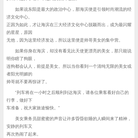
如果说东阳是最大的政治中心，那海滨便是引领时尚潮流的经
济文化中心。
正因为如此，才让海滨在三大经济文化中心脱颖而出，成为最闪耀
的星星，原因
无他，因为这里经济发达，所以这里便是帅哥美女的集中营。
如果你身在海滨，却没有看见比天使更漂亮的美女，那只能说
明你瞎了狗眼，
连狗都会认人，前提是美女。所以当你看到一个清纯无限的美女或
者阳光明媚的
帅哥就不要再惊讶了。
“列车将在一小时之后顺利到达海滨，请各位乘客看好自己的
行李，做好下
车准备，祝大家旅途愉快。”
美女乘务员甜蜜蜜的声音让许多昏昏欲睡的人瞬间来了精神，
安静的列车又
再次热闹了起来。