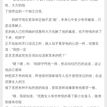
然，大方的指
了指旁边的一个独立沙发。
程静宇现在更加肯定她不是“她”，本来心中多少有些尴尬，只
是这善解人
意的丽人已经用她的优雅和大方化解了他的尴尬，也不矫情的坐了
下来。程静宇
正不知如何开口说话之时，丽人似乎看穿他的心思一样，优雅笑
道：“我想一定
是灵灵调皮把先生强自拉进家里来的吧？”
“嗯？嗯，对。”程静宇愕然一阵，然后结结巴巴的说道，这让
他自己都有
种怒其不争的味道，即使面对国家领导人也不曾慌张过的他，在这
优雅女人的注
视下竟然有种不知所措的味道，那双美眸就像要将他看穿一般。
“哦，我就知道。”优雅女人有些奇怪的看了眼小女孩儿，潋滟
双瞳有些疑