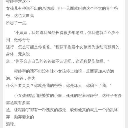
程静宇对这小
女孩儿有种说不出的亲切感，但一见面就叫他这个半大的青年爸
爸，这也太匪夷
所思了一点。
“小妹妹，我知道我虽然长得很少年老成，但我也就２０岁不
到，做你哥哥
还行，怎么可能是你爸爸。”程静宇抱着小女孩因为激动而颤抖的
身体，无奈说
道：“你不会连自己的爸爸都不认识吧，这还真是伤脑经。”
程静宇的话不但没有让小女孩停止抽噎，反而更加来势汹
汹。“爸爸，你为
什么不要灵灵？你就是我的爸爸，你是坏人，你骗不了我。”
小女孩仰起泪眼婆娑的小脸，死死的瞪着程静宇，这样子有多
尴尬就有多尴
尬。让程静宇都有一种愧疚的感觉，貌似他真的就是一个始乱终
弃，抛弃妻女的
混球。