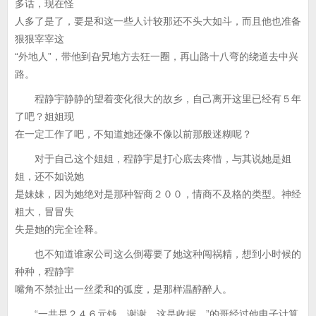
多话，现在怪
人多了是了，要是和这一些人计较那还不头大如斗，而且他也准备
狠狠宰宰这
“外地人”，带他到旮旯地方去狂一圈，再山路十八弯的绕道去中兴
路。
程静宇静静的望着变化很大的故乡，自己离开这里已经有５年
了吧？姐姐现
在一定工作了吧，不知道她还像不像以前那般迷糊呢？
对于自己这个姐姐，程静宇是打心底去疼惜，与其说她是姐
姐，还不如说她
是妹妹，因为她绝对是那种智商２００，情商不及格的类型。神经
粗大，冒冒失
失是她的完全诠释。
也不知道谁家公司这么倒霉要了她这种闯祸精，想到小时候的
种种，程静宇
嘴角不禁扯出一丝柔和的弧度，是那样温醇醉人。
“一共是２４６元钱，谢谢，这是收据。”的哥经过他电子计算