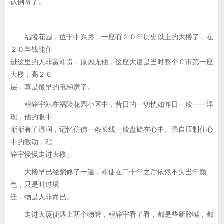
认倒霉了。
————————————
福陵花园，位于中兴路，一座有２０年历史以上的大楼了，在
２０年钱能住
进这里的人非富即贵，原因无他，这座大厦是当时整个Ｃ市第一座
大楼，高２６
层，算是最早的电梯房了。
程静宇站在福陵花园小区中，昔日的一切恍如昨日一般一一浮
现，他的眼中
渐渐有了湿润，记忆仿佛一条长线一般盘旋在心中。强自压制住心
中的激动，程
静宇慢慢走进大楼。
大楼早已经翻修了一遍，即使在二十年之后依然不失当年颜
色，只是时过境
迁，物是人非而已。
走进大厦便遇上两个物管，程静宇看了看，都是些新脸嘴，都