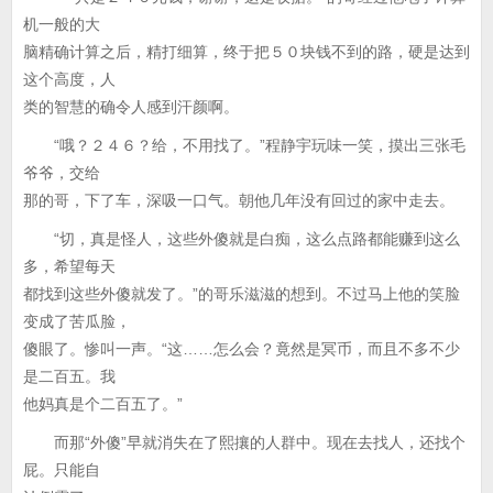
机一般的大
脑精确计算之后，精打细算，终于把５０块钱不到的路，硬是达到
这个高度，人
类的智慧的确令人感到汗颜啊。
“哦？２４６？给，不用找了。”程静宇玩味一笑，摸出三张毛
爷爷，交给
那的哥，下了车，深吸一口气。朝他几年没有回过的家中走去。
“切，真是怪人，这些外傻就是白痴，这么点路都能赚到这么
多，希望每天
都找到这些外傻就发了。”的哥乐滋滋的想到。不过马上他的笑脸
变成了苦瓜脸，
傻眼了。惨叫一声。“这……怎么会？竟然是冥币，而且不多不少
是二百五。我
他妈真是个二百五了。”
而那“外傻”早就消失在了熙攘的人群中。现在去找人，还找个
屁。只能自