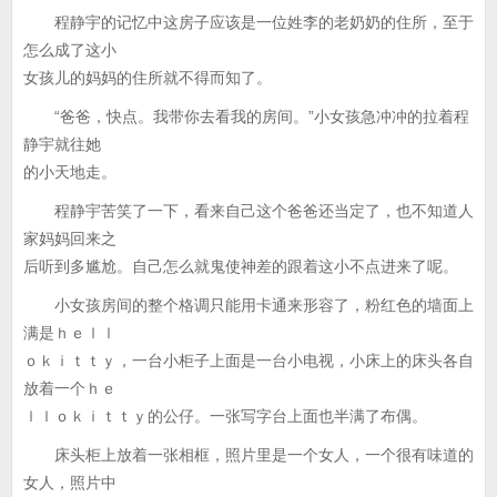
程静宇的记忆中这房子应该是一位姓李的老奶奶的住所，至于
怎么成了这小
女孩儿的妈妈的住所就不得而知了。
“爸爸，快点。我带你去看我的房间。”小女孩急冲冲的拉着程
静宇就往她
的小天地走。
程静宇苦笑了一下，看来自己这个爸爸还当定了，也不知道人
家妈妈回来之
后听到多尴尬。自己怎么就鬼使神差的跟着这小不点进来了呢。
小女孩房间的整个格调只能用卡通来形容了，粉红色的墙面上
满是ｈｅｌｌ
ｏｋｉｔｔｙ，一台小柜子上面是一台小电视，小床上的床头各自
放着一个ｈｅ
ｌｌｏｋｉｔｔｙ的公仔。一张写字台上面也半满了布偶。
床头柜上放着一张相框，照片里是一个女人，一个很有味道的
女人，照片中