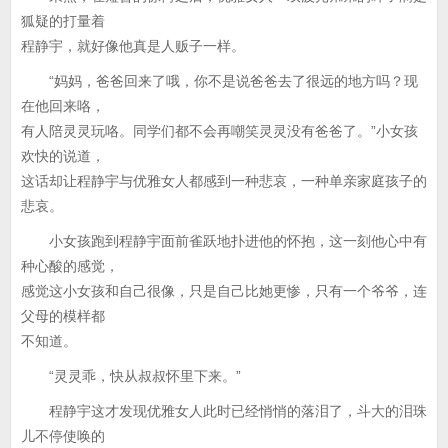
狐疑的打量着
程静宇，就好像他真是人贩子一样。
“妈妈，爸爸回来了哦，你不是说爸爸去了很远的地方吗？现
在他回来咯，
有人陪灵灵玩咯。同学们都不会再嘲笑灵灵没有爸爸了。”小女孩
欢快的说道，
这话却让程静宇与优雅女人都感到一种悲哀，一种单亲家庭孩子的
悲哀。
小女孩跑到程静宇面前雀跃地扑进他的怀抱，这一刻他心中有
种心酸的感觉，
感觉这小女孩和自己很像，只是自己比她更惨，只有一个爷爷，连
父母的模样都
不知道。
“灵灵乖，快从叔叔怀里下来。”
程静宇这才发现优雅女人此时已经悄悄的落泪了，斗大的泪珠
儿不停使唤的