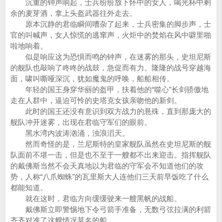
沉重的钟声响起，士兵纷纷放下怀中的女人，喝光杯中剩
余的麦芽酒，拿上头盔武器往外走去。
原本沉静的君临瞬间嘈杂了起来，士兵密集的脚步声，士
官的叫喊声，女人惊慌的逃窜声，火炬中的焚焰在风中噼里啪
啦地响着。
似是响应这为恐惧而鸣的钟声，在迷雾的那头，史坦尼斯
的舰队也敲响了咚咚的战鼓，急促而有力。隆隆的战号穿越海
面，啸叫嘶哑深沉，犹如魔鬼的呼唤，船船相传。
年轻的国王身穿华丽的盔甲，扶着他的“噬心”长剑骄傲地
走在人群中，逼迫可怜的史塔克女孩亲吻他的新剑。
此时的国王还没有意识到双方战力的悬殊，直到那庞大的
舰队冲开迷雾，出现在君临守军们的眼前。
黑水湾内波涛汹涌，浊浪滔天。
然而奇怪的是，兰尼斯特的皇家舰队虽然在史坦尼斯的舰
队面前不堪一击，但是也不至于一艘都不出来迎击。指挥舰队
的戴佛斯当然不会天真地以为君临的守军会不知道他们的攻
势，人称“八爪蜘蛛”的瓦里斯大人连他们三天前早饭吃了什么
都能知道。
就在这时，君临方向缓缓驶来一艘黑帆的战船。
戴佛斯立即警惕地下令弓箭手准备，无数弓弦拉满的利箭
齐齐对准了这艘情况莫名的船。