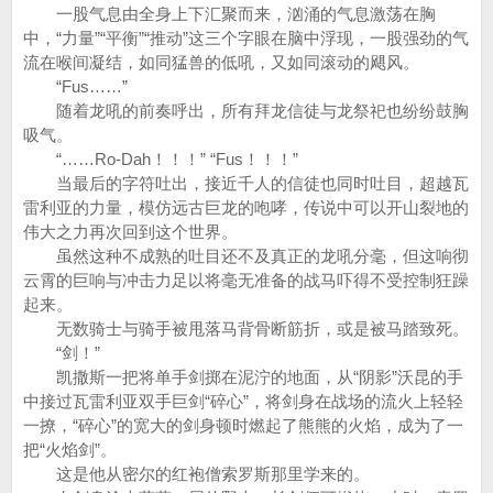
一股气息由全身上下汇聚而来，汹涌的气息激荡在胸
中，“力量”“平衡”“推动”这三个字眼在脑中浮现，一股强劲的气
流在喉间凝结，如同猛兽的低吼，又如同滚动的飓风。
“Fus……”
随着龙吼的前奏呼出，所有拜龙信徒与龙祭祀也纷纷鼓胸
吸气。
“……Ro-Dah！！！” “Fus！！！”
当最后的字符吐出，接近千人的信徒也同时吐目，超越瓦
雷利亚的力量，模仿远古巨龙的咆哮，传说中可以开山裂地的
伟大之力再次回到这个世界。
虽然这种不成熟的吐目还不及真正的龙吼分毫，但这响彻
云霄的巨响与冲击力足以将毫无准备的战马吓得不受控制狂躁
起来。
无数骑士与骑手被甩落马背骨断筋折，或是被马踏致死。
“剑！”
凯撒斯一把将单手剑掷在泥泞的地面，从“阴影”沃昆的手
中接过瓦雷利亚双手巨剑“碎心”，将剑身在战场的流火上轻轻
一撩，“碎心”的宽大的剑身顿时燃起了熊熊的火焰，成为了一
把“火焰剑”。
这是他从密尔的红袍僧索罗斯那里学来的。