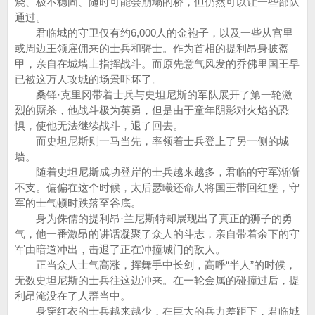
烧、极不稳固、随时可能会崩塌的桥，但仍然可以让一些部队
通过。
君临城的守卫仅有约6,000人的金袍子，以及一些从宫里
或周边王领雇佣来的士兵和骑士。作为首相的提利昂身披盔
甲，亲自在城墙上指挥战斗。而原先意气风发的乔佛里国王早
已被这万人攻城的场景吓坏了。
桑铎·克里冈带着士兵与史坦尼斯的军队展开了第一轮激
烈的厮杀，他战斗极为英勇，但是由于童年阴影对火焰的恐
惧，使他无法继续战斗，退了回去。
而史坦尼斯则一马当先，率领着士兵登上了另一侧的城
墙。
随着史坦尼斯成功登岸的士兵越来越多，君临的守军渐渐
不支。偏偏在这个时候，太后瑟曦还命人将国王带回红堡，守
军的士气顿时跌落至谷底。
身为侏儒的提利昂·兰尼斯特却展现出了真正的狮子的勇
气，他一番激昂的讲话凝聚了众人的斗志，亲自带着余下的守
军由暗道冲出，击退了正在冲撞城门的敌人。
正当众人士气高涨，挥舞手中长剑，高呼“半人”的时候，
无数史坦尼斯的士兵往这边冲来。在一轮金属的碰撞过后，提
利昂淹没在了人群当中。
身穿红衣的士兵越来越少，在巨大的兵力差距下，君临城