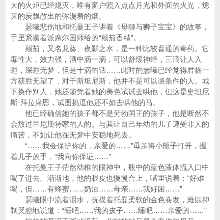
大的火炬已经熄灭，唯有窗户照入点点月光和外面的火光，熄
灭的炭飘散出的弥漫着的烟。
瑟曦悲伤地和托曼王子讲着《母狮与狮子宝宝》的故事，
手里紧攥着派席尔国师给的“颠茄香精”。
颠茄，又名龙葵、夜影之水，是一种比较普通的毒药。它
毒性大，效力强，酒中滴一滴，可以舒缓神经，三滴让人入
睡，深睡无梦，但是十滴的话……此时的瑟曦已经觉得君临一
方获胜无望了，对于斯坦尼斯，他并不是可以谈条件的人。城
下换作别人，她还能凭着她的美色试试去哄他，但这是史坦尼
斯·拜拉席恩，试图挑逗他还不如去哄他的马。
他已经确信她的孩子都不是劳勃国王的孩子，他是断然不
会放过兰尼斯特家的人的。与其让自己年幼的儿子遭受非人的
痛苦，不如让他在无梦中安稳地死去。
“……我会保护你的，亲爱的……”母亲将小瓶子打开，握
着儿子的手，“我向你保证……”
在托曼王子茫然幼稚的眼神中，瓶中的蓝色液体流入口中
喝了进去。渐渐地，他的眼皮也慢慢合上，嘴里说着：“好难
喝，但……有蜂蜜……奶油……母亲……我好困……”
瑟曦眼中流着泪水，抚摸着托曼柔软的金色卷发，难以抑
制哭腔地说道：“睡吧……我的孩子……睡吧……亲爱的……”