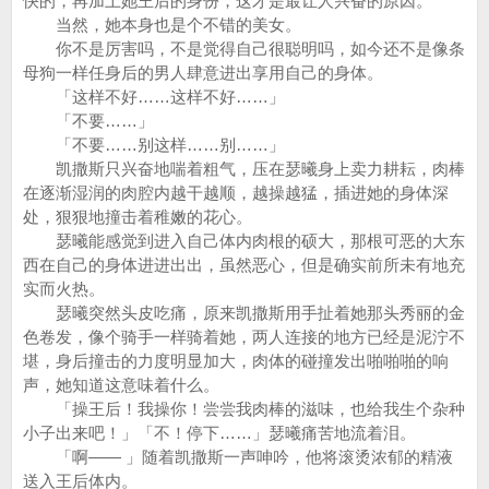
快的，再加上她王后的身份，这才是最让人兴奋的原因。
当然，她本身也是个不错的美女。
你不是厉害吗，不是觉得自己很聪明吗，如今还不是像条
母狗一样任身后的男人肆意进出享用自己的身体。
「这样不好……这样不好……」
「不要……」
「不要……别这样……别……」
凯撒斯只兴奋地喘着粗气，压在瑟曦身上卖力耕耘，肉棒
在逐渐湿润的肉腔内越干越顺，越操越猛，插进她的身体深
处，狠狠地撞击着稚嫩的花心。
瑟曦能感觉到进入自己体内肉根的硕大，那根可恶的大东
西在自己的身体进进出出，虽然恶心，但是确实前所未有地充
实而火热。
瑟曦突然头皮吃痛，原来凯撒斯用手扯着她那头秀丽的金
色卷发，像个骑手一样骑着她，两人连接的地方已经是泥泞不
堪，身后撞击的力度明显加大，肉体的碰撞发出啪啪啪的响
声，她知道这意味着什么。
「操王后！我操你！尝尝我肉棒的滋味，也给我生个杂种
小子出来吧！」「不！停下……」瑟曦痛苦地流着泪。
「啊—— 」随着凯撒斯一声呻吟，他将滚烫浓郁的精液
送入王后体内。