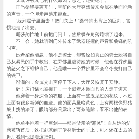
又或许有其他的什么原因，总之，她拒绝了。
正当桑铎要离开时，空旷的大厅突然传来金属在地面拖动
的声音，一个脚步声越来越近。
“躲到屋子里面去！把门关上！”桑铎抽出背上的巨剑，警
惕地走了出去。
珊莎匆忙地上前把门闩上，然后躲在角落蜷缩了起来。
不一会，她就听到门外传来了武器碰撞的声音和桑铎的吼
叫声。
她希望他能赢，他不是骑士，却曾经如真正的骑士般将自
己从暴民的手中救出。在乔佛里虐待她的时候，他会在乔佛里
的怒火之下维护自己，他是唯一一个乔佛里不会命令去打自己
的铁卫。
渐渐的，金属交击声停了下来，大厅又恢复了安静。
砰！房门猛地被撞开，一个戴着木质面具的人走了进来。
他穿着一身深色的衣服，上面有一些没见过的花纹，不过
上面有很多新鲜的血迹。他的面具呈暗黄色，上有两根像野猪
般上挑的獠牙，眼睛部分只露出了两条缝隙，看不出他的表
情。
他单手拖着一把巨剑——那是父亲的“寒冰”！自从她的父
亲被斩首后，这把剑就到了伊林爵士的手上，刚才还在太后的
舞厅看到他提着这把剑。