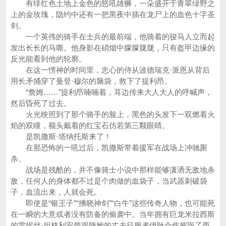
有绯红色土地上金色的怒吼雄狮，一朵盛开于青翠绿野之
上的金玫瑰，隐约中还有一把黑夜中插在龙尸上的血色十字圣
剑。
一个英伟的骑手在士兵的最前端，他骑着的骏马人立而起
发出长长的马嘶。他身影在硝烟中朦朦胧胧，只有盔甲边缘的
反光能看到他的轮廓。
在这一愣神的时间里，忠心的侍从波德瑞克·派恩从背后
用长矛捅穿了曼登·穆尔的脑袋，救下了提利昂。
“詹姆……”提利昂喃喃着，耳边传来大人大人的呼喊声，
然后昏死了过去。
火光映照到了那个骑手的脸上，黑色的头发下一双燃着火
焰的双瞳，额头戴着的红宝石仿若第三颗眼睛。
是凯撒斯·塔纳托斯来了！
在那恐怖的一吼过后，凯撒斯带着援军在战场上冲驰厮
杀。
战场是残酷的，并不像骑士小说中那样能够潇洒无敌地杀
敌，任何人的身体都不过是个肉做的血袋子，当武器刺破袋
子，血流出来，人就会死。
即使是“银王子”“拂晓神剑”“白牛”这些传奇人物，也可能死
在一瞬的大意或者没有防备的偷袭中。当年拥有巨龙米拉西斯
的雷妮丝·坦格利安曾跟随她的丈夫征服者伊耿合作摧毁了西