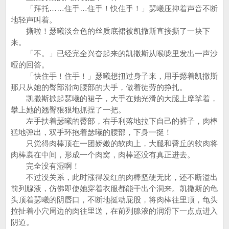
「拜托……住手…住手！快住手！」瑟曦压抑着声音不断
地轻声叫着。
撕啦！瑟曦淡金色的丝质底裙被凯撒斯直接撕了一块下
来。
「不。」已经完全兴奋起来的凯撒斯从喉咙里发出一声沙
哑的回答。
「快住手！住手！」瑟曦想扭过身子来，用手摁着凯撒斯
那只从她的臀部滑向腰部的大手，做着徒劳的挣扎。
凯撒斯掀起瑟曦的裙子，大手在她光滑的大腿上摩挲着，
攀上她的翘臀狠狠地抓捏了一把。
左手扶着瑟曦的臀部，右手利落地拉下自己的裤子，肉棒
猛地弹出，双手环抱着瑟曦的腰部，下身一挺！
只觉得肉棒顶在一团娇嫩的软肉上，大腿和臀丘的软肉将
肉棒裹在中间，形成一个肉窝，肉棒还没有真正进去。
完全没有湿啊！
不过没关系，此时涨得发红的肉棒坚硬无比，还不断溢出
前列腺液，仿佛即使她穿着衣服都能干出个洞来。凯撒斯的龟
头顶着瑟曦的阴唇口，不断地挺动屁股，将肉棒往里顶，龟头
拉扯着小穴周边的肉往里送，在前列腺液的润滑下一点点进入
阴道。