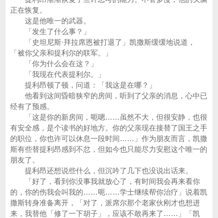
正在恢复。
这是他唯一的武器。
「发生了什么事？」
「史坦尼斯·拜拉席恩被打退了」凯撒斯缓缓地说道，
「被你父亲和提利尔的联军。」
「你为什么会在这？」
「我现在代表提利尔。」
提利昂顿了顿，问道：「我这是在哪？」
他看到这间昏暗狭窄的房间，听到了父亲的消息，心中已
经有了预感。
「这是你的新房间，呃嗯……虽然不大，但很安静，也很
有安全感，是个读书的好地方。你的父亲现在接替了国王之手
的职位，你也许可以休息一段时间……」作为朋友而言，凯撒
斯有些替提利昂感到不忿，但如今也只能尽力安慰这个唯一的
朋友了。
提利昂还想说些什么，但沉吟了几下也没说出话来。
「好了，看到你没事我就放心了，有时间我会再来看你
的，你的伤我会叫我的……呃……学士继续帮你治疗」说着凯
撒斯转身准备离开，「对了，派席尔那个老家伙刚才也想进
来，我替他「修了一下胡子」，应该不敢再来了……」「凯