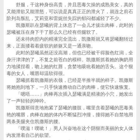
舒服，干这种身份高贵，并且恶毒欠操的成熟美女，真的
又能泄欲又能泄怒，可以说是真真正正的泄火了，就连之前石
阶列岛叛乱，艾莉亚和雷妮丝失踪的郁闷都减轻了不少。
凯撒斯趴在瑟曦的背上休息了一会儿才拔出肉棒，此时的
瑟曦被压在身下干了那么久已经有些腿软了。
还未待肉腔内的精液完全流出，凯撒斯就又将瑟曦翻转过
来，正面搂着着疲软的娇躯又是一通亲吻。
此时的瑟曦虽然还没高潮，但也已经被干得脸色红润，全
身汗津津的了，不复之前苍白的模样。凯撒斯抓着她的胸奶用
力地揉捏着，吻上她的红唇，贪婪地吸吮着她的舌头。这个狠
毒的女人，嘴唇却温软得很。
瑟曦抓着凯撒斯的衣领，已经是半推半就的样子。凯撒斯
将她抱到地下，一只手快速撸动自己的肉棒，使它快速恢复。
「嗯唔……」肉棒再次插入瑟曦满是精液的小穴，她发出
了一声轻轻的呻吟。
凯撒斯得意地抱紧了瑟曦的腰肢，嘴里含着瑟曦的恶毒美
艳的嘴唇，肉棒在她的体内不断猛烈冲撞，撞得她不自禁地用
两条美腿夹住凯撒斯的腰。
「噗滋！噗呲！」男人兴奋地在这个阴狠而美丽的女人体
内发泄着自己的欲望。