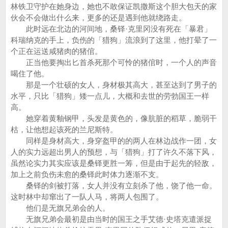
林铁卫守护在她身边，她也不敢保证凯撒斯这个胆大包天的家
伙会不会做出什么来，更多的还是遇到他就绕路走。
此时远在北边的河间地，桑铎·克里冈没有死在「暴君」
科瑞纳克的手上，负伤的「猎狗」流浪到了这里，他打晕了一
个正在运送咸猪肉的猪倌。
正当他要掏出匕首杀死那个可怜的猪倌时，一个人的声音
喝住了他。
那是一个壮硕的女人，身材极其高大，甚至达到了男子的
水平，只比「猎狗」矮一点儿，大概和去世的劳勃国王一样
高。
她穿着黄釉钢甲，头发是黄色的，像肮脏的稻草，脆弱干
枯，让他想起该死的兰尼斯特。
同样是身材高大，身穿盔甲的的两人在林边战作一团，女
人的实力远超出男人的预想，与「猎狗」打了许久不落下风，
虽然论实力其实应该是桑铎更胜一筹，但是由于起先的轻敌，
加上之前负伤未愈的桑铎此时体力逐渐不支。
桑铎的剑被打落，女人并没有立刻杀了他，饶了他一命。
这时林中却窜出了一队人马，将两人包围了。
他们是无旗兄弟会的人。
无旗兄弟会最初是由当时的国王之手艾德·史塔克遣派捉