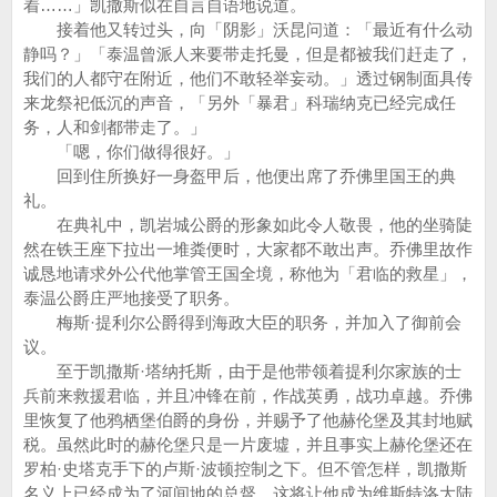
着……」凯撒斯似在自言自语地说道。
接着他又转过头，向「阴影」沃昆问道：「最近有什么动
静吗？」「泰温曾派人来要带走托曼，但是都被我们赶走了，
我们的人都守在附近，他们不敢轻举妄动。」透过钢制面具传
来龙祭祀低沉的声音，「另外「暴君」科瑞纳克已经完成任
务，人和剑都带走了。」
「嗯，你们做得很好。」
回到住所换好一身盔甲后，他便出席了乔佛里国王的典
礼。
在典礼中，凯岩城公爵的形象如此令人敬畏，他的坐骑陡
然在铁王座下拉出一堆粪便时，大家都不敢出声。乔佛里故作
诚恳地请求外公代他掌管王国全境，称他为「君临的救星」，
泰温公爵庄严地接受了职务。
梅斯·提利尔公爵得到海政大臣的职务，并加入了御前会
议。
至于凯撒斯·塔纳托斯，由于是他带领着提利尔家族的士
兵前来救援君临，并且冲锋在前，作战英勇，战功卓越。乔佛
里恢复了他鸦栖堡伯爵的身份，并赐予了他赫伦堡及其封地赋
税。虽然此时的赫伦堡只是一片废墟，并且事实上赫伦堡还在
罗柏·史塔克手下的卢斯·波顿控制之下。但不管怎样，凯撒斯
名义上已经成为了河间地的总督，这将让他成为维斯特洛大陆