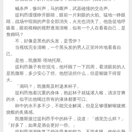
喊杀声，惨叫声，马的嘶声，武器碰撞的交击声。
提利昂缓缓睁开眼睛，眼前一片刺眼的火焰。猛地一睁眼
睛，战场中喧闹的声音全部消失，火光也消失了。他急促地呼
吸着，眼前模糊的视野逐渐清晰，似有一个人在看着自己，是
詹姆吗？
不，好像是黑色的头发，是雪伊？
当视线完全清晰，一个黑头发的男人正笑吟吟地看着自
己。
是他，凯撒斯·塔纳托斯。
提利昂脑子有些混沌，他环顾了一下四周，看清眼前的人
是凯撒斯，多少安心了些。他想说些什么，但是喉咙干得冒
火。
「渴吗？」凯撒斯及时递来杯子。
提利昂拖着沉重的身体，抱起杯子就猛灌入喉，清凉甘爽
的水，似乎比他喝过所有的液体都要可口。
杯中的水不多不少，不能完全解渴，但是足够缓解喉咙燃
烧般的炙痛感。
凯撒斯接过提利昂手中的杯子，说道：「感觉怎么样？」
「好多了，如果是酒会更好一些。」
提利昂渐渐恢复了些许思考的能力。不管多慢，他的头脑