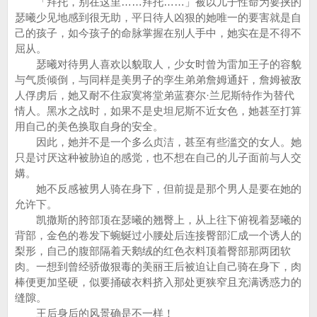
「拜托，别在这里……拜托……」被以儿子性命为要挟的
瑟曦少见地感到很无助，平日待人凶狠的她唯一的要害就是自
己的孩子，如今孩子的命脉掌握在别人手中，她实在是不得不
屈从。
瑟曦对待男人喜欢以貌取人，少女时曾为雷加王子的容貌
与气质倾倒，与同样是美男子的孪生弟弟詹姆通奸，詹姆被敌
人俘虏后，她又耐不住寂寞将堂弟蓝赛尔·兰尼斯特作为替代
情人。黑水之战时，如果不是史坦尼斯不近女色，她甚至打算
用自己的美色换取自身的安全。
因此，她并不是一个多么贞洁，甚至有些滥交的女人。她
只是讨厌这种被胁迫的感觉，也不想在自己的儿子面前与人交
媾。
她不反感被男人骑在身下，但前提是那个男人是要在她的
允许下。
凯撒斯的胯部顶在瑟曦的翘臀上，从上往下俯视着瑟曦的
背部，金色的卷发下蜿蜒过小腰处后连接臀部汇成一个诱人的
梨形，自己的腹部隔着天鹅绒的红色衣料顶着臀部那两团软
肉。一想到曾经骄傲狠毒的美丽王后被迫让自己骑在身下，肉
棒便更加坚硬，似要捅破衣料挤入那处更狭窄且充满诱惑力的
缝隙。
王后身后的风景确是不一样！