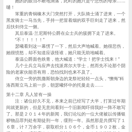
她的的眼泪不断地滴落，此时的她只是个悲伤的母亲……
嗵！
笨重的青铜橡木大门突然打开，大队骑士涌了进来，一个
黑发骑士一马当先，手持一把冒着烟的双手巨剑走了进来，然
后扶剑侍立一侧。
其后泰温·兰尼斯特公爵在众士兵的簇拥下走了进来。
“不！！！！！”
瑟曦看到这一幕愣了一下，然后大声地喊着。她很悲伤，
她很愤怒，却不知道应该怪谁，她只能无助地喊着。
泰温公爵面色铁青，他大喊道：“学士！把学士找来！”
几个士兵立马应声去找派席尔大学士，然而先不论那个阴
险的老家伙能否有用，恐怕找到也来不及了。
侍立一旁的凯撒斯朝身边的龙祭祀轻轻一点头，“懊悔”科
洛西斯立马上前一步，朝瑟曦怀中的托曼走去……
第十二章 凡人皆有一操
注：诸位好久不见，本来之前已经写了大半，打算过年期
间就更新的，但是无意间看到一个旧新闻吓得我好一阵不敢写
了。那是２０１４年的新闻，我们论坛的一位大佬被以传播银
秽物品罪判处有期徒刑一年，缓刑一年。虽然那是共撰写了１
６章，计７万余字，获取积分１０６个，金币１９０２枚，金