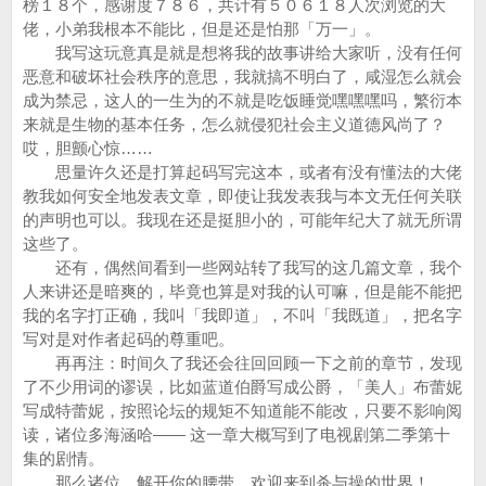
榜１８个，感谢度７８６，共计有５０６１８人次浏览的大
佬，小弟我根本不能比，但是还是怕那「万一」。
我写这玩意真是就是想将我的故事讲给大家听，没有任何
恶意和破坏社会秩序的意思，我就搞不明白了，咸湿怎么就会
成为禁忌，这人的一生为的不就是吃饭睡觉嘿嘿嘿吗，繁衍本
来就是生物的基本任务，怎么就侵犯社会主义道德风尚了？
哎，胆颤心惊……
思量许久还是打算起码写完这本，或者有没有懂法的大佬
教我如何安全地发表文章，即使让我发表我与本文无任何关联
的声明也可以。我现在还是挺胆小的，可能年纪大了就无所谓
这些了。
还有，偶然间看到一些网站转了我写的这几篇文章，我个
人来讲还是暗爽的，毕竟也算是对我的认可嘛，但是能不能把
我的名字打正确，我叫「我即道」，不叫「我既道」，把名字
写对是对作者起码的尊重吧。
再再注：时间久了我还会往回回顾一下之前的章节，发现
了不少用词的谬误，比如蓝道伯爵写成公爵，「美人」布蕾妮
写成特蕾妮，按照论坛的规矩不知道能不能改，只要不影响阅
读，诸位多海涵哈—— 这一章大概写到了电视剧第二季第十
集的剧情。
那么诸位，解开你的腰带，欢迎来到杀与操的世界！