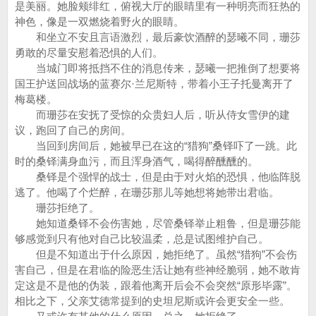
是美丽。她脸颊绯红，俯视大厅的眼睛里有一种明亮而狂热的
神色，像是一双燃烧着野火的眼睛。
和坐立不安且言语激烈，最后豪饮酒醉的瑟曦不同，珊莎
勇敢的尽量安慰着恐惧的人们。
当城门即将抵挡不住的消息传来，瑟曦一把推倒了想要将
国王护送回战场的蓝赛尔·兰尼斯特，带着小王子托曼离开了
梅葛楼。
而珊莎在安抚了受惊的众贵妇人后，听从侍女雪伊的建
议，跑回了自己的房间。
当回到房间后，她被早已在这的“猎狗”桑铎吓了一跳。此
时的桑铎满身血污，而且浑身酒气，喝得醉醺醺的。
桑铎是个强悍的战士，但是由于对火焰的恐惧，他临阵脱
逃了。他喝了个烂醉，在珊莎那儿等她想将她带出君临。
珊莎拒绝了。
她知道桑铎不会伤害她，尽管桑铎举止粗鲁，但是珊莎能
够感觉到只有他对自己比较温柔，总是试图维护自己。
但是不知道出于什么原因，她拒绝了。虽然“猎狗”不会伤
害自己，但是在君临的险恶生活让她有些神经脆弱，她不敢肯
定这是不是他的伪装，跟着他离开后会不会突然“原形毕露”。
相比之下，父亲艾德常提到的史坦尼斯或许会更安全一些。